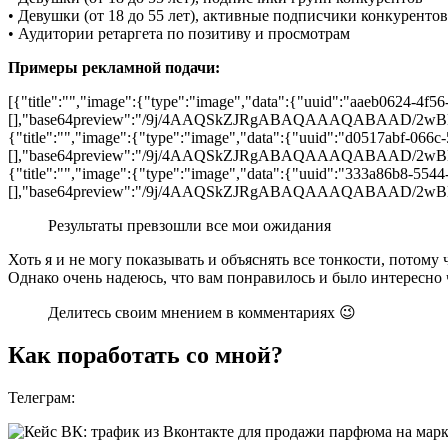
• Девушки (от 18 до 55 лет), активные подписчики конкуренто
• Аудитории ретаргета по позитиву и просмотрам
Примеры рекламной подачи:
[{"title":"","image":{"type":"image","data":{"uuid":"aaeb0624-4f5
[],"base64preview":"/9j/4AAQSkZJRgABAQAAAQA
{"title":"","image":{"type":"image","data":{"uuid":"d0517abf-066c
[],"base64preview":"/9j/4AAQSkZJRgABAQAAAQAB
{"title":"","image":{"type":"image","data":{"uuid":"333a86b8-5544
[],"base64preview":"/9j/4AAQSkZJRgABAQAAAQA
Результаты превзошли все мои ожидания
Хоть я и не могу показывать и объяснять все тонкости, потому
Однако очень надеюсь, что вам понравилось и было интересно ч
Делитесь своим мнением в комментариях 😉
Как поработать со мной?
Телеграм: