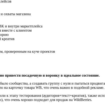
плейсов
 и охваты магазина
 ВК и внутри маркетплейса
я вместе с клиентом
торию
й креатив
м, проверенным на куче проектов
но привести посадочную и воронку в идеальное состояние.
е было сообщества, а создавать группу с нуля и пытаться продвиг
ло на карточку товара WB, что очень важно в подобной рекламе.
или к этапу тестирования (аудитория+текст+креатив), также ис
 что очень хорошо подходит для продаж на WildBerries.