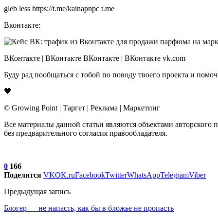
gleb less https://t.me/kainapnpc t.me
Вконтакте:
ВКонтакте | ВКонтакте ВКонтакте | ВКонтакте vk.com
Буду рад пообщаться с тобой по поводу твоего проекта и пом
🖤
© Growing Point | Таргет | Реклама | Маркетинг
Все материалы данной статьи являются объектами авторского 
без предварительного согласия правообладателя.
0
166
Поделится
VK
OK.ru
Facebook
Twitter
WhatsApp
Telegram
Viber
Предыдущая запись
Блогер — не напасть, как бы в бложье не пропасть