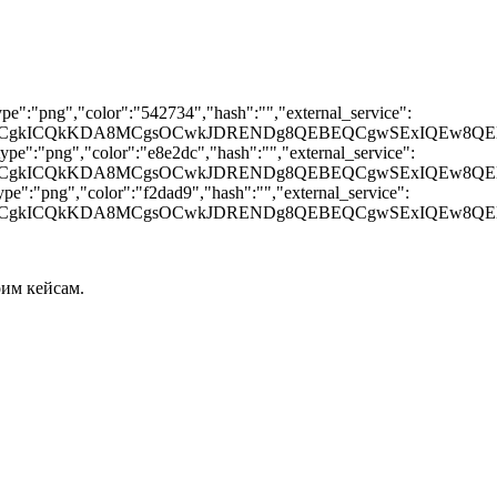
pe":"png","color":"542734","hash":"","external_service":
CQgKCgkICQkKDA8MCgsOCwkJDRENDg8QEBEQCgwSExIQ
pe":"png","color":"e8e2dc","hash":"","external_service":
gKCgkICQkKDA8MCgsOCwkJDRENDg8QEBEQCgwSExIQEw8
e":"png","color":"f2dad9","hash":"","external_service":
CQgKCgkICQkKDA8MCgsOCwkJDRENDg8QEBEQCgwSExIQE
оим кейсам.