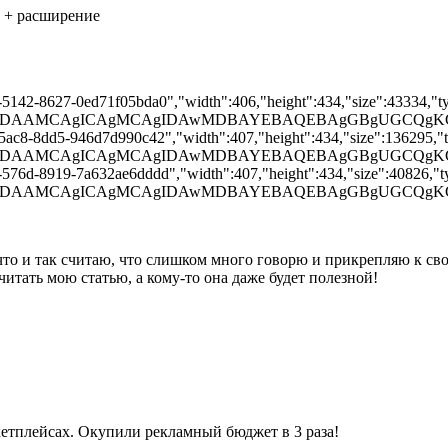
в + расширение
6-5142-8627-0ed71f05bda0","width":406,"height":434,"size":43334,"ty
BAAD/2wBDAAMCAgICAgMCAgIDAwMDBAYEBAQEBAgGBgUG
-5ac8-8dd5-946d7d990c42","width":407,"height":434,"size":136295,"ty
AAD/2wBDAAMCAgICAgMCAgIDAwMDBAYEBAQEBAgGBgUGCQ
-576d-8919-7a632ae6dddd","width":407,"height":434,"size":40826,"typ
BAAD/2wBDAAMCAgICAgMCAgIDAwMDBAYEBAQEBAgGBgUG
 что и так считаю, что слишком много говорю и прикрепляю к св
итать мою статью, а кому-то она даже будет полезной!