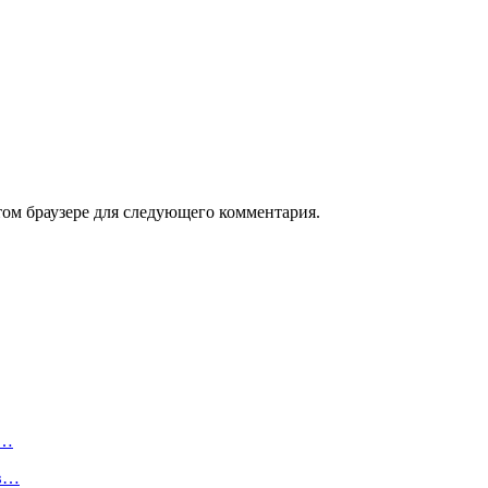
том браузере для следующего комментария.
я…
 в…