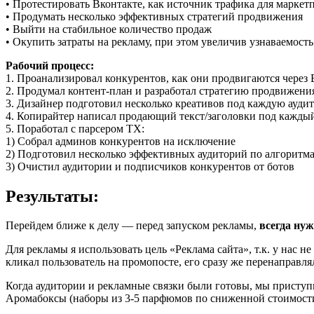
• Протестировать Вконтакте, как источник трафика для маркет
• Продумать несколько эффективных стратегий продвижения
• Выйти на стабильное количество продаж
• Окупить затраты на рекламу, при этом увеличив узнаваемость
Рабочий процесс:
1. Проанализировал конкурентов, как они продвигаются через
2. Продумал контент-план и разработал стратегию продвижени
3. Дизайнер подготовил несколько креативов под каждую ауди
4. Копирайтер написал продающий текст/заголовки под кажды
5. Поработал с парсером ТХ:
1) Собрал админов конкурентов на исключение
2) Подготовил несколько эффективных аудиторий по алгоритма
3) Очистил аудитории и подписчиков конкурентов от ботов
Результаты:
Перейдем ближе к делу — перед запуском рекламы,
всегда нуж
Для рекламы я использовать цель «Реклама сайта», т.к. у нас н
кликал пользователь на промопосте, его сразу же перенаправля
Когда аудитории и рекламные связки были готовы, мы приступ
Аромабоксы (наборы из 3-5 парфюмов по сниженной стоимости),