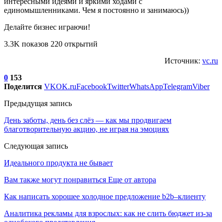
интересными идеями и яркими ходами с
единомышленниками. Чем я постоянно и занимаюсь))
Делайте бизнес играючи!
3.3K показов 220 открытий
Источник:
vc.ru
0
153
Поделится
VK
OK.ru
Facebook
Twitter
WhatsApp
Telegram
Viber
Предыдущая запись
День заботы, день без слёз — как мы продвигаем
благотворительную акцию, не играя на эмоциях
Следующая запись
Идеального продукта не бывает
Вам также могут понравиться
Еще от автора
Как написать хорошее холодное предложение b2b–клиенту
Аналитика рекламы для взрослых: как не слить бюджет из-за