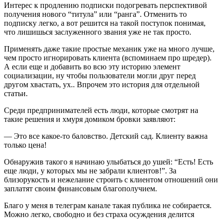
Интерес к продлению подписки подогревать перспективой
получения нового “титула” или “ранга”. Отменить то
подписку легко, а вот решится на такой поступок понимая,
что лишишься заслуженного звания уже не так просто.
Применять даже такие простые механик уже на много лучше,
чем просто игнорировать клиента (вспоминаем про шредер).
А если еще и добавить во всю эту историю элемент
социализации, ну чтобы пользователи могли друг перед
другом хвастать, ух.. Впрочем это история для отдельной
статьи.
Среди предпринимателей есть люди, которые смотрят на
такие решения и хмуря домиком бровки заявляют:
— Это все какое-то баловство. Детский сад. Клиенту важна
только цена!
Обнаружив такого я начинаю улыбаться до ушей: “Есть! Есть
еще люди, у которых мы не забрали клиентов!”. За
близорукость и нежелание строить с клиентом отношений они
заплатят своим финансовым благополучием.
Благо у меня в телеграм канале такая публика не собирается.
Можно легко, свободно и без страха осуждения делится