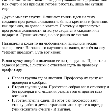
Как будто и без прибыли готовы работать, лишь бы купили
еще.
Другие мыслят глубже. Начинают гонять идеи на тему
создания программы лояльности. Запала креатива и фантазии,
как правило, на долго не хватает. Поэтому и пресловутые
программы лояльности зачастую сводятся к скидкам или
подаркам. Лучше конечно, но все равно не фонтан.
Натыкался я когда-то на любопытный психологический
эксперимент. Не знаю его научного названия, от себя назову
“эффект шредера”. Суть вот какая:
Взяли кучку людей и поделили ее на три группы. Приказали
задачки решать, а листики с ответами сдать на проверку
профессору.
Первая группа сдала листики. Профессор их сразу же
проверил и одобрил.
Вторая группа сдала. Профессор собрал все в стопочку и
без проверки и оглашения результатов отправил всех
восвояси.
И третья группа сдала. На этот раз профессор взял
стопку работ и демонстративно запихнул ее в шредер
(уничтожитель бумаги). И выгнал.