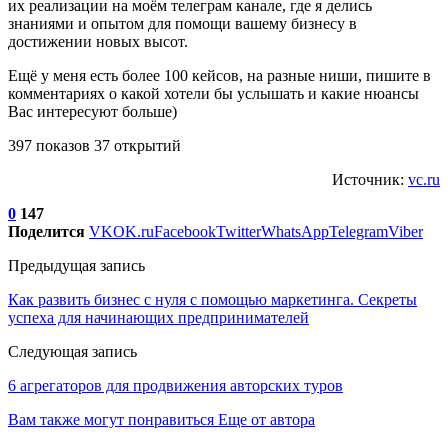
их реализации на моём телеграм канале, где я делись
знаниями и опытом для помощи вашему бизнесу в
достижении новых высот.
Ещё у меня есть более 100 кейсов, на разные ниши, пишите в
комментариях о какой хотели бы услышать и какие нюансы
Вас интересуют больше)
397 показов 37 открытий
Источник:
vc.ru
0
147
Поделится
VK
OK.ru
Facebook
Twitter
WhatsApp
Telegram
Viber
Предыдущая запись
Как развить бизнес с нуля с помощью маркетинга. Секреты
успеха для начинающих предпринимателей
Следующая запись
6 агрегаторов для продвижения авторских туров
Вам также могут понравиться
Еще от автора