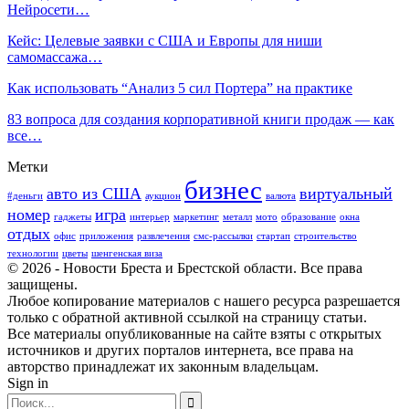
Нейросети…
Кейс: Целевые заявки с США и Европы для ниши
самомассажа…
Как использовать “Анализ 5 сил Портера” на практике
83 вопроса для создания корпоративной книги продаж — как
все…
Метки
бизнес
авто из США
виртуальный
#деньги
аукцион
валюта
номер
игра
гаджеты
интерьер
маркетинг
металл
мото
образование
окна
отдых
офис
приложения
развлечения
смс-рассылки
стартап
строительство
технологии
цветы
шенгенская виза
© 2026 - Новости Бреста и Брестской области. Все права
защищены.
Любое копирование материалов с нашего ресурса разрешается
только с обратной активной ссылкой на страницу статьи.
Все материалы опубликованные на сайте взяты с открытых
источников и других порталов интернета, все права на
авторство принадлежат их законным владельцам.
Sign in