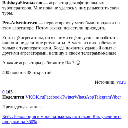
BolshayaStrana.com
— агрегатор для официальных
туроператоров. Мне пока не удалось у них разместить свои
туры.
Pro-Adventure.ru
— первое время у меня были продажи на
этом агрегаторе. Потом заявки перестали приходить.
Есть ещё агрегаторы, но я с ними ещё не успел поработать
или они не дали мне результаты. А часть из них работают
только с туроператорами. Когда появится удачный опыт с
другими агрегаторами, напишу в своём телеграмм-канале
А какие агрегаторы работают у Вас? 🤔
400 показов 38 открытий
Источник:
vc.ru
0
163
Поделится
VK
OK.ru
Facebook
Twitter
WhatsApp
Telegram
Viber
Предыдущая запись
Кейс: Революция в мире натяжных потолков: Как увеличить
продажи на 360%