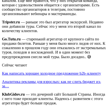
каналом. Ещё мне нравится, что у них открытая команда,
которая с удовольствием общается с организаторами. Есть
сообщество организаторов в телеграм, постоянно
организовывают вебинары и мастермаинды.
Tripster.ru
— раньше это был агрегатор экскурсий. Недавно
они добавили туры. Сейчас это у меня это второй канал по
количеству клиентов.
Go.Tutu.ru
— старенький агрегатор от крупного сайта по
продажи билетов. Раньше у меня было много лидов от них. К
сожалению в прошлом году они отказались от экстремальных
туров, походов и восхождений. И в один момент без
предупреждения снесли мой туры. Было досадно.. 😅
Сейчас читают
Как написать хорошее холодное предложение b2b–клиенту
Аналитика рекламы для взрослых: как не слить бюджет из-
за…
KlubGidov.ru
— это дочерний сайт Большой Страны. Иногда
с него тоже приходят клиенты. Надеюсь с развитием с этого
агрегатора будет больше продаж.