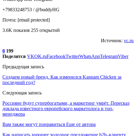
+79833248753 / @buddyHG
Почта: [email protected]
3.6K показов 255 открытий
Источник:
vc.ru
0
199
Поделится
VK
OK.ru
Facebook
Twitter
WhatsApp
Telegram
Viber
Предыдущая запись
Создаем новый бренд. Как изменился Kannam Chicken за
последний год?
Следующая запись
Россияне будут супербогатыми, а маркетинг умрёт. Пересказ
доклада известного европейского маркетолога и топ-
менеджера
Вам также могут понравиться
Еще от автора
Как написать хорошее холодное предложение b2b–клиенту