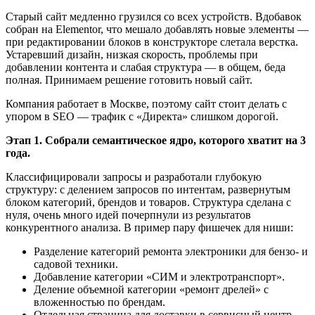
Старый сайт медленно грузился со всех устройств. Вдобавок
собран на Elementor, что мешало добавлять новые элементы —
при редактировании блоков в конструкторе слетала верстка.
Устаревший дизайн, низкая скорость, проблемы при
добавлении контента и слабая структура — в общем, беда
полная. Принимаем решение готовить новый сайт.
Компания работает в Москве, поэтому сайт стоит делать с
упором в SEO — трафик с «Директа» слишком дорогой.
Этап 1. Собрали семантическое ядро, которого хватит на 3
года.
Классифицировали запросы и разработали глубокую
структуру: с делением запросов по интентам, развернутым
блоком категорий, брендов и товаров. Структура сделана с
нуля, очень много идей почерпнули из результатов
конкурентного анализа. В пример пару фишечек для ниши:
Разделение категорий ремонта электроники для бензо- и
садовой техники.
Добавление категории «СИМ и электротранспорт».
Деление объемной категории «ремонт дрелей» с
вложенностью по брендам.
Отдельная страница для доставки в сервисный центр.