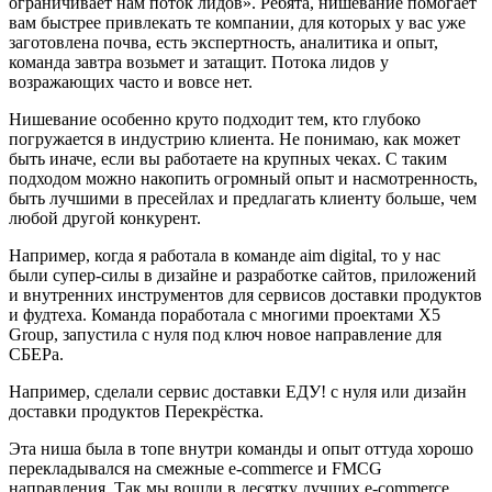
ограничивает нам поток лидов». Ребята, нишевание помогает
вам быстрее привлекать те компании, для которых у вас уже
заготовлена почва, есть экспертность, аналитика и опыт,
команда завтра возьмет и затащит. Потока лидов у
возражающих часто и вовсе нет.
Нишевание особенно круто подходит тем, кто глубоко
погружается в индустрию клиента. Не понимаю, как может
быть иначе, если вы работаете на крупных чеках. С таким
подходом можно накопить огромный опыт и насмотренность,
быть лучшими в пресейлах и предлагать клиенту больше, чем
любой другой конкурент.
Например, когда я работала в команде aim digital, то у нас
были супер-силы в дизайне и разработке сайтов, приложений
и внутренних инструментов для сервисов доставки продуктов
и фудтеха. Команда поработала с многими проектами X5
Group, запустила с нуля под ключ новое направление для
СБЕРа.
Например, сделали сервис доставки ЕДУ! с нуля или дизайн
доставки продуктов Перекрёстка.
Эта ниша была в топе внутри команды и опыт оттуда хорошо
перекладывался на смежные e-commerce и FMCG
направления. Так мы вошли в десятку лучших e-commerce