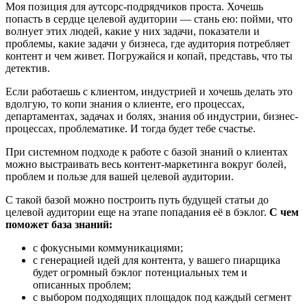
Моя позиция для аутсорс-подрядчиков проста. Хочешь
попасть в сердце целевой аудитории — стань ею: пойми, что
волнует этих людей, какие у них задачи, показатели и
проблемы, какие задачи у бизнеса, где аудитория потребляет
контент и чем живет. Погружайся и копай, представь, что ты
детектив.
Если работаешь с клиентом, индустрией и хочешь делать это
вдолгую, то копи знания о клиенте, его процессах,
департаментах, задачах и болях, знания об индустрии, бизнес-
процессах, проблематике. И тогда будет тебе счастье.
При системном подходе к работе с базой знаний о клиентах
можно выстраивать весь контент-маркетинга вокруг болей,
проблем и пользе для вашей целевой аудитории.
С такой базой можно построить путь будущей статьи до
целевой аудитории еще на этапе попадания её в бэклог.
С чем
поможет база знаний:
с фокусными коммуникациями;
с генерацией идей для контента, у вашего пиарщика
будет огромный бэклог потенциальных тем и
описанных проблем;
с выбором подходящих площадок под каждый сегмент