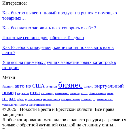
Интересное:
Как быстро вывести новый продукт на рынок с помощью
товарных…
Как бесплатно заставить всех говорить о себе ?
Полезные сервисы для работы с Telegram
Как Facebook определяет, какие посты показывать вам в
ленте?
Учимся на примерах лучших маркетинговых катастроф в
истории
Метки
бизнес
авто из США
виртуальный
#деньги
аукцион
валюта
номер
игра
гаджеты
интерьер
маркетинг
металл
мото
образование
окна
отдых
офис
приложения
развлечения
смс-рассылки
стартап
строительство
технологии
цветы
шенгенская виза
© 2026 - Новости Бреста и Брестской области. Все права
защищены.
Любое копирование материалов с нашего ресурса разрешается
только с обратной активной ссылкой на страницу статьи.