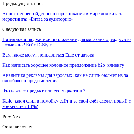
Предыдущая запись
Анонс непревзойденного соревнования в мире диджитал-
маркетинга: «Битва за аудиторию»
Следующая запись
Нативное и бюджетное приложение для магазина одежды: это
возможно? Кейс D-Style
Вам также могут понравиться
Еще от автора
Как написать хорошее холодное предложение b2b–клиенту
Аналитика рекламы для взрослых: как не слить бюджет из-за
однобокого представления…
Что важнее продукт или его маркетинг?
Кейс: как я слил в помойку сайт и за свой счёт сделал новый с
конверсией 13%?
Prev
Next
Оставьте ответ