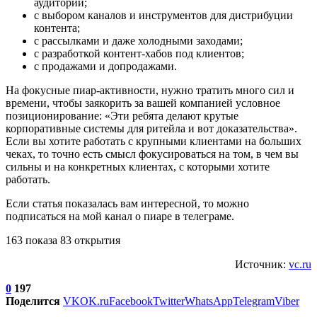
аудитории;
с выбором каналов и инструментов для дистрибуции
контента;
с рассылками и даже холодными заходами;
с разработкой контент-хабов под клиентов;
с продажами и допродажами.
На фокусные пиар-активности, нужно тратить много сил и
времени, чтобы заякорить за вашей компанией условное
позиционирование: «Эти ребята делают крутые
корпоративные системы для ритейла и вот доказательства».
Если вы хотите работать с крупными клиентами на больших
чеках, то точно есть смысл фокусироваться на том, в чем вы
сильны и на конкретных клиентах, с которыми хотите
работать.
Если статья показалась вам интересной, то можно
подписаться на мой канал о пиаре в телеграме.
163 показа 83 открытия
Источник:
vc.ru
0
197
Поделится
VK
OK.ru
Facebook
Twitter
WhatsApp
Telegram
Viber