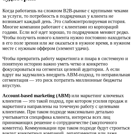
Когда работаешь на сложном B2B-рынке с крупными чеками
за услуги, то потребность в подрядчиках у клиента не
возникает каждый день. Это слабоконтролируемая история.
Многие компании работают с клиентами из корпораций
годами. Если всё идет хорошо, то подрядчиков меняют редко.
Чтобы получить нового клиента нужно постоянно находиться
в его поле зрения или же оказаться в нужное время, в нужном
месте с нужным оффером (элемент удачи).
Чтобы превратить работу маркетинга и пиара в системную и
понятную историю важно уметь четко и конкретно
фокусироваться на сегментах целевой аудитории. А если
вдруг вы задумались внедрить ABM-подход, то неправильная
сегментация — это риск потратить миллионные бюджеты
впустую.
Account-based marketing (ABM)
или маркетинг ключевых
клиентов — это такой подход, при котором усилия продаж и
маркетинга направлены на точечную работу с целевыми
клиентами. При таком подходе максимально детально
учитывается специфика клиента, интересы всех лиц
принимающих решение о сотрудничестве (закупочного
комитета). Коммуникации при таком подходе будут строиться
вокруг конкретных компаний, департаментов или даже