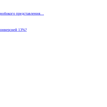
однобокого представления…
 конверсией 13%?