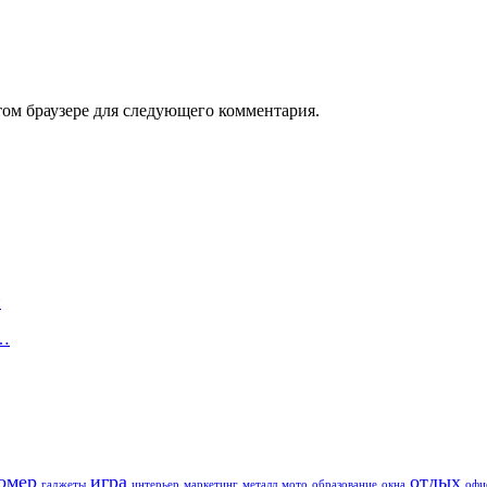
том браузере для следующего комментария.
й
в…
омер
игра
отдых
гаджеты
интерьер
маркетинг
металл
мото
образование
окна
офи