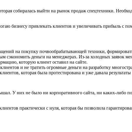
 которая собиралась выйти на рынок продаж спецтехники. Необх
омогаю бизнесу привлекать клиентов и увеличивать прибыль с п
щений на покупку почвообрабатывающей техники, формировать б
мым сэкономить деньги на менеджерах. Из-за холодных заявок ме
рмацию, которую клиент оставил на сайте.
лиентов и не тратить огромные деньги на разработку многостр
клиентов, которая была протестирована и уже давала результаты
ышал. У них не было ни корпоративного сайта, ни каких-либо п
клиентов практически с нуля, которая бы позволила гарантирова