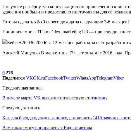
Получите развёрнутую консультацию по привлечению клиентов
удвоения прибыли и предоставлю инструменты для её реализа
Готовы сделать
x2-x3
своего дохода за следующие 3-6 месяцев?
Напишите мне в ТГ t.me/alex_marketing123 — проведу диагно
Алексей Mищенко В маркетинге [7+ лет опыта] с 2016 года. Пр
0
276
Поделится
VK
OK.ru
Facebook
Twitter
WhatsApp
Telegram
Viber
Предыдущая запись
В начале марта VK выкатил интересную статистику
Следующая запись
Как для бренда одежды за полгода получить 1415 заявок с кон
Вам также могут понравиться
Еще от автора