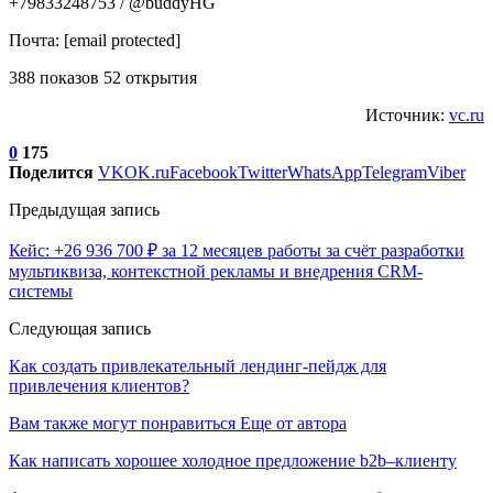
+79833248753 / @buddyHG
Почта: [email protected]
388 показов 52 открытия
Источник:
vc.ru
0
175
Поделится
VK
OK.ru
Facebook
Twitter
WhatsApp
Telegram
Viber
Предыдущая запись
Кейс: +26 936 700 ₽ за 12 месяцев работы за счёт разработки
мультиквиза, контекстной рекламы и внедрения CRM-
системы
Следующая запись
Как создать привлекательный лендинг-пейдж для
привлечения клиентов?
Вам также могут понравиться
Еще от автора
Как написать хорошее холодное предложение b2b–клиенту