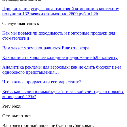
Продвижение услуг консалтинговой компании в контексте:
получили 132 заявки стоимостью 2600 руб. в b2b
Следующая запись
Как мы повысили доходимость и повторные продажи для
стоматологии
Вам также могут понравиться
Еще от автора
Как написать хорошее холодное предложение b2b–клиенту
Аналитика рекламы для взрослых: как не слить бюджет из-за
однобокого представления…
Что важнее продукт или его маркетинг?
Кейс: как я слил в помойку сайт и за свой счёт сделал новый с
конверсией 13%?
Prev
Next
Оставьте ответ
Ваш электронный адрес не будет опубликован.