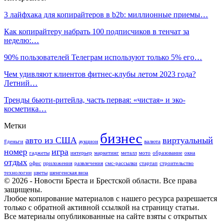
3 лайфхака для копирайтеров в b2b: миллионные приемы…
Как копирайтеру набрать 100 подписчиков в тенчат за
неделю:…
90% пользователей Телеграм используют только 5% его…
Чем удивляют клиентов фитнес-клубы летом 2023 года?
Летний…
Тренды бьюти-ритейла, часть первая: «чистая» и эко-
косметика…
Метки
бизнес
авто из США
виртуальный
#деньги
аукцион
валюта
номер
игра
гаджеты
интерьер
маркетинг
металл
мото
образование
окна
отдых
офис
приложения
развлечения
смс-рассылки
стартап
строительство
технологии
цветы
шенгенская виза
© 2026 - Новости Бреста и Брестской области. Все права
защищены.
Любое копирование материалов с нашего ресурса разрешается
только с обратной активной ссылкой на страницу статьи.
Все материалы опубликованные на сайте взяты с открытых