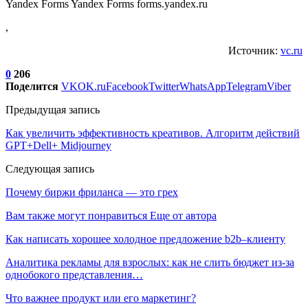
Yandex Forms Yandex Forms forms.yandex.ru
,
Источник:
vc.ru
0
206
Поделится
VK
OK.ru
Facebook
Twitter
WhatsApp
Telegram
Viber
Предыдущая запись
Как увеличить эффективность креативов. Алгоритм действий
GPT+Dell+ Midjourney
Следующая запись
Почему биржи фриланса — это грех
Вам также могут понравиться
Еще от автора
Как написать хорошее холодное предложение b2b–клиенту
Аналитика рекламы для взрослых: как не слить бюджет из-за
однобокого представления…
Что важнее продукт или его маркетинг?