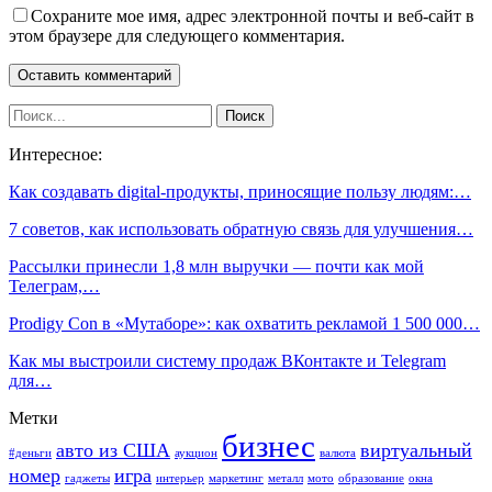
Сохраните мое имя, адрес электронной почты и веб-сайт в
этом браузере для следующего комментария.
Интересное:
Как создавать digital-продукты, приносящие пользу людям:…
7 советов, как использовать обратную связь для улучшения…
Рассылки принесли 1,8 млн выручки — почти как мой
Телеграм,…
Prodigy Con в «Мутаборе»: как охватить рекламой 1 500 000…
Как мы выстроили систему продаж ВКонтакте и Telegram
для…
Метки
бизнес
авто из США
виртуальный
#деньги
аукцион
валюта
номер
игра
гаджеты
интерьер
маркетинг
металл
мото
образование
окна