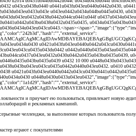
0430 u2014 u0431u044bu0442u044c u0434u043bu044f u043fu043
u0432 u043cu0438u0440 u0441u043fu043eu0440u0442u0430, u044
2u043du043eu0433u043e u043eu0442u0434u044bu0445u0430, u043
u043du043eu0432u0438u0442u044cu0441u044f u0437u0434u043eu
0u0441u0442u043bu0438u0432u0435u0435, u0434u0435u043bu043
36u0434u043eu043cu0443.</span></span>","image":{"type":"image
","color":"242b3d","hash":"","external_service":
AAD/2wBDAAMCAgICAgMCAgIDAwMDBAYEBAQEBAgGBgUG
0433u043eu0434u0430 u0421u043fu043eu0440u0442u043cu0430u044
43cu043eu043cu0435u043du0442 u0442u0440u0435u043au0435u04
043bu044cu0437u043eu0432u0430u0442u0435u043bu0435u0439, u0
u0446u0435u043bu0435u0439 u0432 10 000 u0448u0430u0433u043
u0438u043bu043eu043cu0435u0442u0440u043eu0432. u0410 u043
u0438 u0421u043fu043eu0440u0442u043cu0430u0441u0442u0435u
u0434u0430 u0448u0430u0433u043eu0432","image":{"type":"image
","color":"1a1d29","hash":"","external_service":
AAD/2wBDAAMCAgICAgMCAgIDAwMDBAYEBAQEBAgGBgUG
ме лояльности и приучает ею пользоваться, привлекает новую ауд
коллабораций и рекламных кампаний.
ерьезные челленджи, за выполнение которых пользователь полу