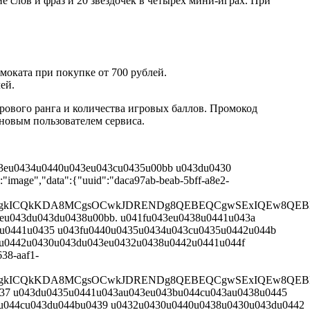
 слов и фраз и 20 звездочек в четырех мини-играх. При
моката при покупке от 700 рублей.
ей.
рового ранга и количества игровых баллов. Промокод
 новым пользователем сервиса.
43eu0434u0440u043eu043cu0435u00bb u043du0430
mage","data":{"uuid":"daca97ab-beab-5bff-a8e2-
CQgKCgkICQkKDA8MCgsOCwkJDRENDg8QEBEQCgwSExIQE
eu043du043du0438u00bb. u041fu043eu0438u0441u043a
2u0441u0435 u043fu0440u0435u0434u043cu0435u0442u044b
1u0442u0430u043du043eu0432u0438u0442u0441u044f
38-aaf1-
QgKCgkICQkKDA8MCgsOCwkJDRENDg8QEBEQCgwSExIQEw
0437 u043du0435u0441u043au043eu043bu044cu043au0438u0445
u044cu043du044bu0439 u0432u0430u0440u0438u0430u043du0442