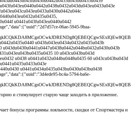
eu043au0443u043fu0430u0442u0435u043bu0435u0439
1u043fu043eu0440u0442u0438u0432u043du043eu0433u043e
fu043eu043cu043eu0433u0430u0442u044c
0440u043eu0432u0435u0435,
0u044f u0441u043fu043eu0440u0442
","data":{"uuid":"2d7d57ce-06ae-5945-9baa-
CQgKCgkICQkKDA8MCgsOCwkJDRENDg8QEBEQCgwSExIQE
1u0442u0435u0440 u043fu043eu0434u0432u0435u043b
40 u043du0430u0441u0447u0438u0442u044bu0432u0430u043b
431u043eu043bu0435u0435 10 u043cu043bu043d
eu0432 u0438 u0441u0432u044bu0448u0435 60 u043cu043bu043d
2u0441u0435u0433u043e
0440u0430 u0441u0434u0435u043bu0430u043bu0438
","data":{"uuid":"3d4ede95-bc4a-5794-ba6e-
CQgKCgkICQkKDA8MCgsOCwkJDRENDg8QEBEQCgwSExIQE
иторию и стимулирует старую чаще заходить в приложение.
чает бонусы программы лояльности, скидки от Спортмастера и