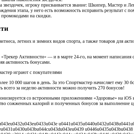
 звездочек, игроку присваивается звание: Шкипер, Мастер и Ле
ождения этапа, у него есть возможность исправить результат с
 промокодами на скидки.
сти
итнеса, летних и зимних видов спорта, а также товаров для ак
«Трекер Активности» — и в марте 24-го, на момент написания ст
яя активность бонусами.
ее 10 000 шагов в день. За это Спортмастер начисляет ему 30 
ь всего за неделю активности можно получить 270 бонусов!
онизируется со встроенными приложениями «Здоровье» на iOS и
ство сожженных калорий и полученных бонусов за выполнение це
3du043eu0432u043eu0433u043e u0441u0435u0440u0432u0438u0441
eu0431u0430u043bu044cu043du043eu0439 u0446u0435u043bu0438