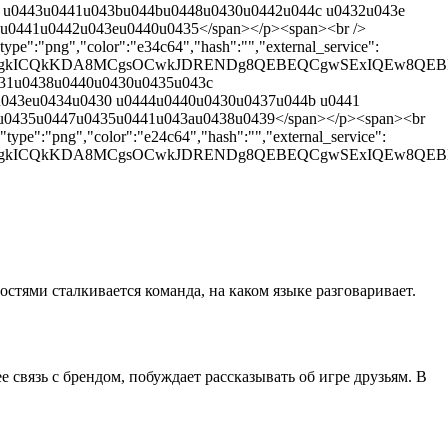
 u0443u0441u043bu044bu0448u0430u0442u044c u0432u043e
u0441u0442u043eu0440u0435</span></p><span><br />
pe":"png","color":"e34c64","hash":"","external_service":
gKCgkICQkKDA8MCgsOCwkJDRENDg8QEBEQCgwSExIQEw8Q
431u0438u0440u0430u0435u043c
043eu0434u0430 u0444u0440u0430u0437u044b u0441
u0435u0447u0435u0441u043au0438u0439</span></p><span><br
type":"png","color":"e24c64","hash":"","external_service":
gKCgkICQkKDA8MCgsOCwkJDRENDg8QEBEQCgwSExIQEw8
остями сталкивается команда, на каком языке разговаривает.
 связь с брендом, побуждает рассказывать об игре друзьям. В