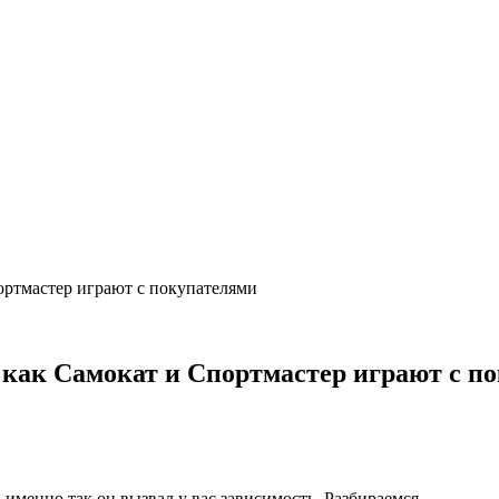
ортмастер играют с покупателями
 как Самокат и Спортмастер играют с п
а, именно так он вызвал у вас зависимость. Разбираемся…