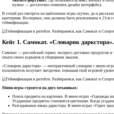
«колесо фортуны»
, где пользователь жмет кнопку и по
нужно — достаточно поменять дизайн интерфейса.
В сотый раз смотреть на шаблонные игры скучно, да и рассказ
критериям. Во-первых, они должны быть реализованы в 23-м г
геймификации.
Кейс 1. Самокат. «Словарик даркстора».
Самокат — российский сервис экспресс-доставки продуктов и т
опыта своих курьеров и сборщиков заказов.
«Словарик даркстора» — интерактивный словарик с мини-играми
пользователь получает звездочки, повышая свой игровой урове
Мини-игры строятся на двух механиках:
Поиск предмета на картинке. В мини-играх «Однажды на
Угаданные предметы становятся цветными. Когда угаданы
Разгадывание языка даркстора. В мини-играх «Горит заказ