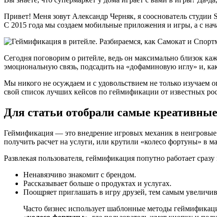
Привет! Меня зовут Александр Черняк, я сооснователь студии S
С 2015 года мы создаем мобильные приложения и игры, а с на
Сегодня поговорим о ритейле, ведь он максимально близок ка
эмоциональную связь, подсадить на «дофаминовую иглу» и, как
Мы никого не осуждаем и с удовольствием не только изучаем оп
свой список лучших кейсов по геймификации от известных рос
Для статьи отобрали самые креативные
Геймификация — это внедрение игровых механик в неигровые к
получить расчет на услуги, или крутили «колесо фортуны» в 
Развлекая пользователя, геймификация попутно работает сразу 
Ненавязчиво знакомит с брендом.
Рассказывает больше о продуктах и услугах.
Поощряет приглашать в игру друзей, тем самым увеличив
Часто бизнес использует шаблонные методы геймификаци