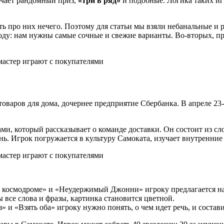
лучает рандомный приз,
«три в ряд»
и подобные. Логика таких игр
ать про них нечего. Поэтому для статьи мы взяли небанальные 
оду: нам нужны самые сочные и свежие варианты. Во-вторых, п
оваров для дома, дочернее предприятие Сбербанка. В апреле 23-
, который рассказывает о команде доставки. Он состоит из сло
нь. Игрок погружается в культуру Самоката, изучает внутренние
 космодроме» и «Неудержимый Джонни» игроку предлагается на
 все слова и фразы, картинка становится цветной.
» и «Взять оба» игроку нужно понять, о чем идет речь, и состави