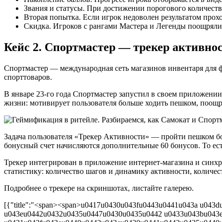
Звания и статусы. При достижении порогового количества
Вторая попытка. Если игрок недоволен результатом прох
Скидка. Игроков с рангами Мастера и Легенды поощряли
Кейс 2. Спортмастер — трекер активно
Спортмастер — международная сеть магазинов инвентаря для ф
спорттоваров.
В январе 23-го года Спортмастер запустил в своем приложении 
жизни: мотивирует пользователя больше ходить пешком, поощр
Задача пользователя «Трекер Активности» — пройти пешком бол
бонусный счет начисляются дополнительные 60 бонусов. То ест
Трекер интегрирован в приложение интернет-магазина и синхр
статистику: количество шагов и динамику активности, количе
Подробнее о трекере на скриншотах, листайте галерею.
[{"title":"<span><span>u0417u0430u043fu0443u0441u043a u04
u043eu0442u0432u0435u0447u0430u0435u0442 u0433u043bu043