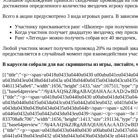
Успешное прохождение приносит скидочные промокоды на товары
достижении определенного количества звездочек игроку присваи
Всего в акции предусмотрено 3 вида игровых ранга. В зависим
Участнику присваивается ранг «Шкипер» при получении п
Когда участник получает двадцатую звездочку, ему присв
Ранг «Легенда» можно получить собрав все 40 звездочек,
Любой участник может получить промокод 20% на первый заказ
предоставляется в случайный момент при взаимодействии учас
В карусели собрали для вас скриншоты из игры, листайте, 
[{"title":"<p><span>u0418u0433u0440u0430 u00abu041eu0434u
u043fu043eu0438u0441u043a u043fu0440u0435u0434u043cu0435u044
04611345a8e6","width":1656,"height":1433,"size":167511,"type":"pn
[],"base64preview":"/9j/4AAQSkZJRgABAQIAHAAc
{"title":"<p><span>u0418u0433u0440u0430 u00abu041du0435u0
u043fu0440u0435u0434u043cu0435u0442u043eu0432. u041fu043
u043du0430u0439u0434u0435u043du044b</span><span> u2014 <
u0446u0432u0435u0442u043du043eu0439</span></p><span><br /></s
833708a8c706","width":1656,"height":1413,"size":191134,"type":"pn
[],"base64preview":"/9j/4AAQSkZJRgABAQIAHAAc
{"title":"<p><span>u0418u0433u0440u0430 u00abu0412u0437u0
u0441u043bu043eu0432 u043du0443u0436u043du043e u0441u04