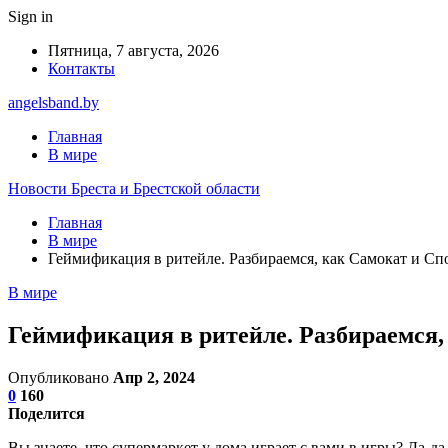
Sign in
Пятница, 7 августа, 2026
Контакты
angelsband.by
Главная
В мире
Новости Бреста и Брестской области
Главная
В мире
Геймификация в ритейле. Разбираемся, как Самокат и Сп
В мире
Геймификация в ритейле. Разбираемся,
Опубликовано
Апр 2, 2024
0
160
Поделится
Вы знаете, что супермаркет у дома играет с вами в игры? Да-д