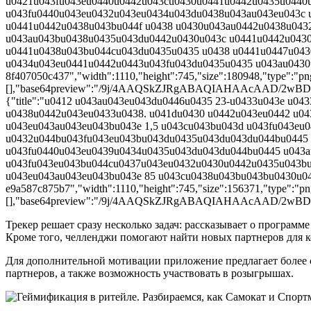
u0421u043fu043eu0440u0442u043cu0430u0441u0442u0435u0440u
u043fu0440u043eu0432u043eu0434u043du0438u043au043eu043c 
u0441u0442u0438u043bu044f u0438 u0430u043au0442u0438u043
u043au043bu0438u0435u043du0442u0430u043c u0441u0442u0430
u0441u0438u043bu044cu043du0435u0435 u0438 u0441u0447u043
u0434u043eu0441u0442u0443u043fu043du0435u0435 u043au0430u04
8f407050c437","width":1110,"height":745,"size":180948,"type":"png
[],"base64preview":"/9j/4AAQSkZJRgABAQIAHAAc
{"title":"u0412 u043au043eu043du0446u0435 23-u0433u043e u
u0438u0442u043eu0433u0438. u041du0430 u0442u043eu0442 u0
u043eu043au043eu043bu043e 1,5 u043cu043bu043d u043fu043eu
u0432u044bu043fu043eu043bu043du0435u043du043du044bu0445 
u043fu0440u043eu0439u0434u0435u043du043du044bu0445 u043a
u043fu043eu043bu044cu0437u043eu0432u0430u0442u0435u043b
u043eu043au043eu043bu043e 85 u043cu0438u043bu043bu0430u0440
e9a587c875b7","width":1110,"height":745,"size":156371,"type":"png
[],"base64preview":"/9j/4AAQSkZJRgABAQIAHAAc
Трекер решает сразу несколько задач: рассказывает о програм
Кроме того, челленджи помогают найти новых партнеров для 
Для дополнительной мотивации приложение предлагает более с
партнеров, а также возможность участвовать в розыгрышах.