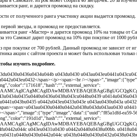
 в Самокате. Игрок может собрать 40 звездочек: 20 за изучение
вается ранг, и дарится промокод на скидку.
ости от полученного ранга участнику акции выдается промокод.
ервой звезды, и промокод не предоставляется.
аивается ранг «Мастер» и дарится промокод 10% на товары от Са
 за это Самокат дарит промокод на 10% при покупке от 1000 рубл
 при покупке от 700 рублей. Данный промокод не зависит от иг
тника акции с сайтом проекта и может быть использован только
чтобы изучить подробнее.
043du0430u0436u0434u044b u043du0430 u043au043eu0441u043cu0
2u043eu0432</span></p><span><br /></span>","image":{"type":"i
g","color":"171618","hash":"","external_service":
AAD/2wBDAAMCAgICAgMCAgIDAwMDBAYEBAQEBAgGBgUG
443u0434u0435u0440u0436u0438u043cu044bu0439 u0414u0436u043
eu0441u043bu0435 u0442u043eu0433u043e u043au0430u043a u043
/span><span>u043au0430u0440u0442u0438u043du043au0430 u044
pan>","image":{"type":"image","data":{"uuid":"f85a1dfd-ea59-56
g","color":"191d1d","hash":"","external_service":
AAD/2wBDAAMCAgICAgMCAgIDAwMDBAYEBAQEBAgGBgUGC
44fu0442u044c u043eu0431u0430 u0442u0440u0438u00bb. u0418u
3eu0431u0440u0430u0442u044c u043fu0440u0430u0432u0438u043b