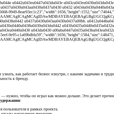
3u044e u0442u043eu0447u043du043e u043cu043eu0436u043du043e
 u0437u0430u043au0430u0437u0430 u0432 u0434u0430u0440u043a
668-9949-8eae93ec1c23","width":1656,"height":1552,"size":74044,"ty
AAD/2wBDAAMCAgICAgMCAgIDAwMDBAYEBAQEBAgGBgUGCQ
440u0438u0442 u0437u0430u043au0430u0437u00bb. u0412u044bu0
u0430u0440u0438u0430u043du0442 u043fu0435u0440u0435u0432u
u043eu0440u0430 u043du0430 u00abu0447u0435u043bu043eu0432
5eef-9e95-c1a69bdbfa59","width":1656,"height":1584,"size":148471,"
AAD/2wBDAAMCAgICAgMCAgIDAwMDBAYEBAQEBAgGBgUGCQ
узнать, как работает бизнес изнутри, с какими задачами и трудн
ьность к бренду.
 — нужно, чтобы он играл как можно дольше. Это делает прочнее
 удержания
:
я пользователя в рамках проекта.
е шкалы накопления звездочек.