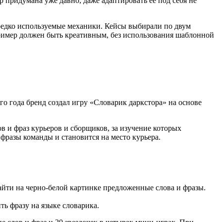
 придумана уже давно, даже адаптировать ее под себя не
и редко используемые механики. Кейсы выбирали по двум
ример должен быть креативным, без использования шаблонной
го года бренд создал игру «Словарик даркстора» на основе
в и фраз курьеров и сборщиков, за изучение которых
 фразы команды и становится на место курьера.
йти на черно-белой картинке предложенные слова и фразы.
ть фразу на языке словарика.