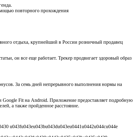
генда.
 помощью повторного прохождения
тивного отдыха, крупнейший в России розничный продавец
атьи, он все еще работает. Трекер продвигает здоровый образ
бонусов. За семь дней непрерывного выполнения нормы на
 Google Fit на Android. Приложение предоставляет подробную
лей, а также пройденное расстояние.
u0430 u043fu043eu043bu043du043eu0441u0442u044cu044e