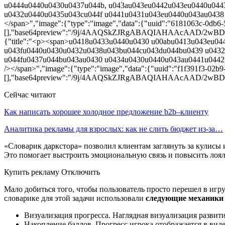
u0444u0440u0430u0437u044b, u043au043eu0442u043eu0440u044
u0432u0440u0435u043cu044f u0441u0431u043eu0440u043au0438
</span>","image":{"type":"image","data":{"uuid":"6181063c-0db6-5
[],"base64preview":"/9j/4AAQSkZJRgABAQIAHAAc
{"title":"<p><span>u0418u0433u0440u0430 u00abu0413u043eu0
u043fu0440u0430u0432u0438u043bu044cu043du044bu0439 u0432
u044fu0437u044bu043au0430 u0434u0430u0440u043au0441u0442
/></span>","image":{"type":"image","data":{"uuid":"f1f391f3-02b9-
[],"base64preview":"/9j/4AAQSkZJRgABAQIAHAAc
Сейчас читают
Как написать хорошее холодное предложение b2b–клиенту
Аналитика рекламы для взрослых: как не слить бюджет из-за…
«Словарик даркстора» позволил клиентам заглянуть за кулисы и 
Это помогает выстроить эмоциональную связь и повысить лоял
Купить рекламу Отключить
Мало добиться того, чтобы пользователь просто перешел в игру
словарике для этой задачи использовали
следующие механики
Визуализация прогресса. Наглядная визуализация развити
Накопление баллов. Прогресс игрока отображается в вид