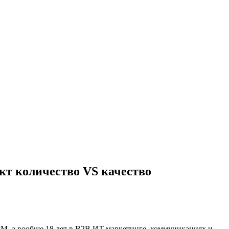
кт количество VS качество
M, а вообще 18 лет в B2B ИТ маркетинге, коммуникациях и