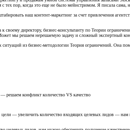
 тех пор, когда это еще не было мейнстримом. Я писала сама, н
штабировать наш контент-маркетинг за счет привлечения агентс
к своему директору, бизнес-консультанту по Теории ограничени
ь. Может мы решаем нерешаемую задачу и сложный экспертный ко
 ситуаций из бизнес-методологии Теория ограничений. Она пом
ей цели — увеличить количество входящих целевых лидов — нам
во целевых лидов, нам нужно обеспечить получение качественног