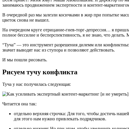
занимаюсь продвижением экспертности и контент-маркетингом с
В очередной раз мы залезли косичками в жир при попытке мас
цветок снова не вышел.
На очередном круге отрицание-гнев-торг-депрессия… я пришла 
полное бессилие и бесперспективность, я не знаю, что делат
“Туча” — это инструмент разрешения дилемм или конфликтных
значит выводят нас из ступора и позволяют действовать.
И мы пошли рисовать.
Рисуем тучу конфликта
Туча у нас получилась следующая:
Читается она так:
отдельно верхняя строчка: Для того, чтобы достичь наш
для этого нам нужно привлекать подрядчиков.
отдельно нижняя: Но при этом, чтобы увеличить количест