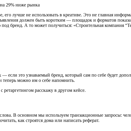
, его лучше не использовать в креативе. Это не главная информа
бъявления должен быть коротким — площадок и форматов показа к
о под бренд. А то может получиться: «Строительная компания “Т
аях — если это узнаваемый бренд, который сам по себе будет до
 и теперь можно им о себе напомнить.
с ретаргетингом расскажу в другом кейсе.
ова. В основном мы используем транзакционные запросы: челов
читать, как строятся дома или написать реферат.