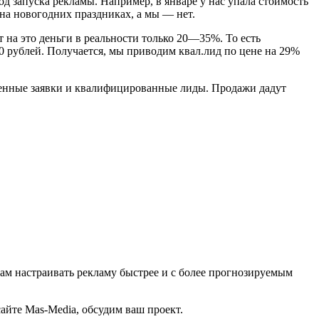
д запуска рекламы. Например, в январе у нас упала стоимость
на новогодних праздниках, а мы — нет.
т на это деньги в реальности только 20—35%. То есть
рублей. Получается, мы приводим квал.лид по цене на 29%
ственные заявки и квалифицированные лиды. Продажи дадут
 нам настраивать рекламу быстрее и с более прогнозируемым
айте Mas-Media, обсудим ваш проект.