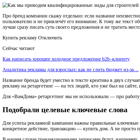
Про бренд компании скажу отдельно: если название неизвестное
пользователю и не привлечёт его внимание. К тому же текст о
лучше сразу писать суть своего предложения и не тратить мест
Купить рекламу Отключить
Сейчас читают
Как написать хорошее холодное предложение b2b–клиенту
Аналитика рекламы для взрослых: как не слить бюджет из-за…
Название бренда будет уместно в тексте креатива в двух случ
рекламу на ретаргетинг — на тех людей, кто уже был на сайте,
Для «ВамДома» ретаргетинг мы не использовали — про работу 
Подобрали целевые ключевые слова
Для успеха рекламной кампании важны правильные ключевые сл
конкретное действие, транзакцию — купить дом. А не просто по
В нашем случае транзакционными запросами будут, например: