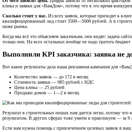
От чего зависит цена.
Цифры зависят от нескольких факторов:
клика и заявки для «ВамДом», потому что в это время конкур
Сколько стоит у нас.
Из всех заявок, которые приходят к клие
квалифицированный лид стоит 3500—5000 рублей. А в строите
ниже рынка.
Когда мы всё это объясняем заказчикам, они видят: задача са
только они. На всех остальных вообще не надо тратить бюджет 
Выполнили KPI заказчика: заявка не д
Вот какие результаты дала наша рекламная кампания для «ВамД
Количество заявок — до 172 в месяц
Стоимость заявки — 985 рублей с НДС
Цена клика — 25 рублей
Продажи домов — 1—2 в месяц
Результат в строительных нишах нам дается легко, потому что
результатом. В других сферах тоже умеем и практикуем — за 9
Если вам нужна помощь с привлечением целевых заявок в ваш п