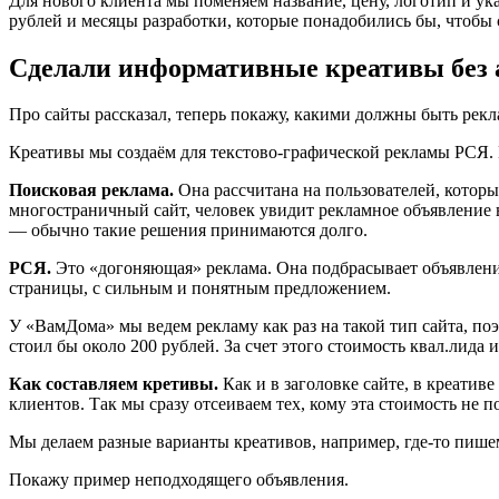
Для нового клиента мы поменяем название, цену, логотип и у
рублей и месяцы разработки, которые понадобились бы, чтобы с
Сделали информативные креативы без 
Про сайты рассказал, теперь покажу, какими должны быть рек
Креативы мы создаём для текстово-графической рекламы РСЯ. 
Поисковая реклама.
Она рассчитана на пользователей, которы
многостраничный сайт, человек увидит рекламное объявление в 
— обычно такие решения принимаются долго.
РСЯ.
Это «догоняющая» реклама. Она подбрасывает объявлени
страницы, с сильным и понятным предложением.
У «ВамДома» мы ведем рекламу как раз на такой тип сайта, по
стоил бы около 200 рублей. За счет этого стоимость квал.лида и
Как составляем кретивы.
Как и в заголовке сайте, в креати
клиентов. Так мы сразу отсеиваем тех, кому эта стоимость не п
Мы делаем разные варианты креативов, например, где-то пише
Покажу пример неподходящего объявления.