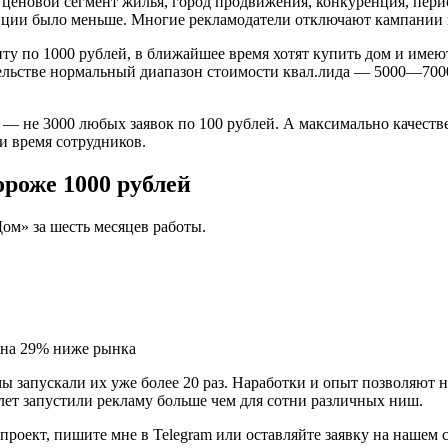
 ценовой сегмент жилья, город продвижения, конкуренция, перио
енции было меньше. Многие рекламодатели отключают кампании 
нту по 1000 рублей, в ближайшее время хотят купить дом и имею
льстве нормальный диапазон стоимости квал.лида — 5000—7000 
йта — не 3000 любых заявок по 100 рублей. А максимально каче
и время сотрудников.
ороже 1000 рублей
ом» за шесть месяцев работы.
 мы запускали их уже более 20 раз. Наработки и опыт позволяют
 лет запустили рекламу больше чем для сотни различных ниш.
роект, пишите мне в Telegram или оставляйте заявку на нашем с