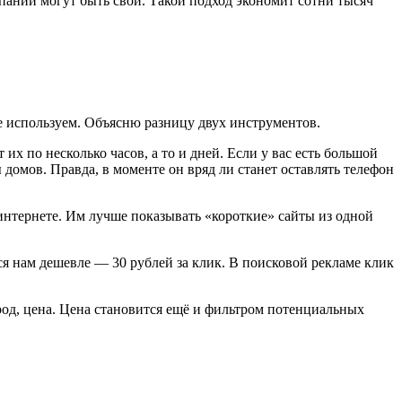
пании могут быть свои. Такой подход экономит сотни тысяч
е используем. Объясню разницу двух инструментов.
х по несколько часов, а то и дней. Если у вас есть большой
домов. Правда, в моменте он вряд ли станет оставлять телефон
интернете. Им лучше показывать «короткие» сайты из одной
ся нам дешевле — 30 рублей за клик. В поисковой рекламе клик
ород, цена. Цена становится ещё и фильтром потенциальных