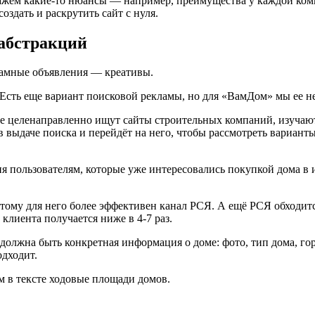
кажем какие-то нюансы — например, преимущества у каждой ком
оздать и раскрутить сайт с нуля.
абстракций
ламные объявления — креативы.
Есть еще вариант поисковой рекламы, но для «ВамДом» мы ее н
е целенаправленно ищут сайты строительных компаний, изучают и
выдаче поиска и перейдёт на него, чтобы рассмотреть варианты 
я пользователям, которые уже интересовались покупкой дома в 
этому для него более эффективен канал РСЯ. А ещё РСЯ обходит
 клиента получается ниже в 4-7 раз.
ве должна быть конкретная информация о доме: фото, тип дома, г
одходит.
м в тексте ходовые площади домов.