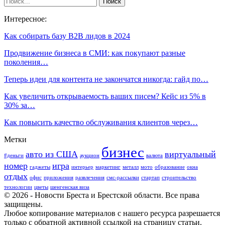
Интересное:
Как собирать базу B2B лидов в 2024
Продвижение бизнеса в СМИ: как покупают разные
поколения…
Теперь идеи для контента не закончатся никогда: гайд по…
Как увеличить открываемость ваших писем? Кейс из 5% в
30% за…
Как повысить качество обслуживания клиентов через…
Метки
бизнес
авто из США
виртуальный
#деньги
аукцион
валюта
номер
игра
гаджеты
интерьер
маркетинг
металл
мото
образование
окна
отдых
офис
приложения
развлечения
смс-рассылки
стартап
строительство
технологии
цветы
шенгенская виза
© 2026 - Новости Бреста и Брестской области. Все права
защищены.
Любое копирование материалов с нашего ресурса разрешается
только с обратной активной ссылкой на страницу статьи.