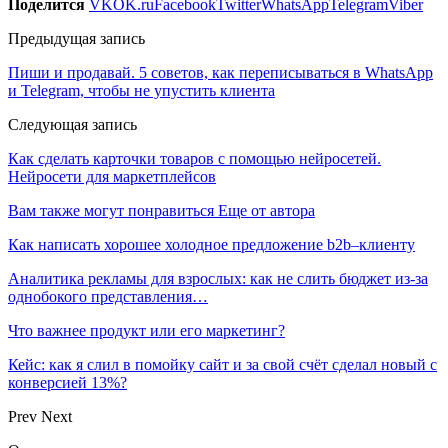
Поделится
VK
OK.ru
Facebook
Twitter
WhatsApp
Telegram
Viber
Предыдущая запись
Пиши и продавай. 5 советов, как переписываться в WhatsApp
и Telegram, чтобы не упустить клиента
Следующая запись
Как сделать карточки товаров с помощью нейросетей.
Нейросети для маркетплейсов
Вам также могут понравиться
Еще от автора
Как написать хорошее холодное предложение b2b–клиенту
Аналитика рекламы для взрослых: как не слить бюджет из-за
однобокого представления…
Что важнее продукт или его маркетинг?
Кейс: как я слил в помойку сайт и за свой счёт сделал новый с
конверсией 13%?
Prev
Next