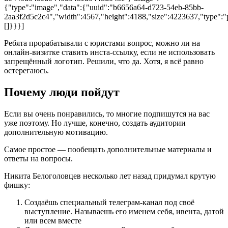
{"type":"image","data":{"uuid":"b6656a64-d723-54eb-85bb-
2aa3f2d5c2c4","width":4567,"height":4188,"size":4223637,"type":"p
[]}}}]
Ребята прорабатывали с юристами вопрос, можно ли на
онлайн-визитке ставить инста-ссылку, если не использовать
запрещённый логотип. Решили, что да. Хотя, я всё равно
остерегаюсь.
Почему люди пойдут
Если вы очень понравились, то многие подпишутся на вас
уже поэтому. Но лучше, конечно, создать аудитории
дополнительную мотивацию.
Самое простое — пообещать дополнительные материалы и
ответы на вопросы.
Никита Белоголовцев несколько лет назад придумал крутую
фишку:
Создаёшь специальный телеграм-канал под своё
выступление. Называешь его именем себя, ивента, датой
или всем вместе