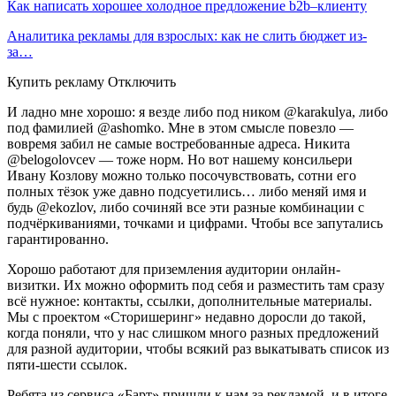
Как написать хорошее холодное предложение b2b–клиенту
Аналитика рекламы для взрослых: как не слить бюджет из-
за…
Купить рекламу Отключить
И ладно мне хорошо: я везде либо под ником @karakulya, либо
под фамилией @ashomko. Мне в этом смысле повезло —
вовремя забил не самые востребованные адреса. Никита
@belogolovcev — тоже норм. Но вот нашему консильери
Ивану Козлову можно только посочувствовать, сотни его
полных тёзок уже давно подсуетились… либо меняй имя и
будь @ekozlov, либо сочиняй все эти разные комбинации с
подчёркиваниями, точками и цифрами. Чтобы все запутались
гарантированно.
Хорошо работают для приземления аудитории онлайн-
визитки. Их можно оформить под себя и разместить там сразу
всё нужное: контакты, ссылки, дополнительные материалы.
Мы с проектом «Сторишеринг» недавно доросли до такой,
когда поняли, что у нас слишком много разных предложений
для разной аудитории, чтобы всякий раз выкатывать список из
пяти-шести ссылок.
Ребята из сервиса «Барт» пришли к нам за рекламой, и в итоге