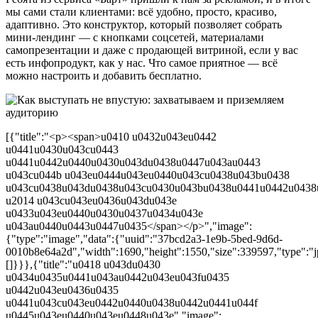
мы сами стали клиентами: всё удобно, просто, красиво,
адаптивно. Это конструктор, который позволяет собрать
мини-лендинг — с кнопками соцсетей, материалами
самопрезентации и даже с продающей витриной, если у вас
есть инфопродукт, как у нас. Что самое приятное — всё
можно настроить и добавить бесплатно.
[{"title":"<p><span>u0410 u0432u043eu0442
u0441u0430u043cu0443
u0441u0442u0440u0430u043du0438u0447u043au0443
u043cu044b u043eu0444u043eu0440u043cu0438u043bu0438
u043cu0438u043du0438u043cu0430u043bu0438u0441u0442u0438
u2014 u043cu043eu0436u043du043e
u0433u043eu0440u0430u0437u0434u043e
u043au0440u0443u0447u0435</span></p>","image":
{"type":"image","data":{"uuid":"37bcd2a3-1e9b-5bed-9d6d-
0010b8e64a2d","width":1690,"height":1550,"size":339597,"type":"jp
[]}}},{"title":"u0418 u043du0430
u0434u0435u0441u043au0442u043eu043fu0435
u0442u043eu0436u0435
u0441u043cu043eu0442u0440u0438u0442u0441u044f
u0445u043eu0440u043eu0448u043e","image":