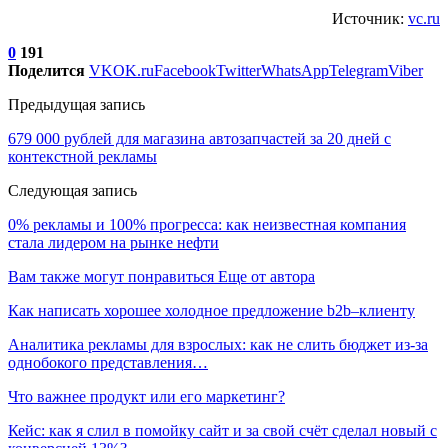
Источник:
vc.ru
0
191
Поделится
VK
OK.ru
Facebook
Twitter
WhatsApp
Telegram
Viber
Предыдущая запись
679 000 рублей для магазина автозапчастей за 20 дней с
контекстной рекламы
Следующая запись
0% рекламы и 100% прогресса: как неизвестная компания
стала лидером на рынке нефти
Вам также могут понравиться
Еще от автора
Как написать хорошее холодное предложение b2b–клиенту
Аналитика рекламы для взрослых: как не слить бюджет из-за
однобокого представления…
Что важнее продукт или его маркетинг?
Кейс: как я слил в помойку сайт и за свой счёт сделал новый с