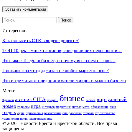
Интересное:
Как повысить CTR в яндекс директе?
ТОП 10 рекламных слоганов, совершивших переворот в…
Что такое Telegram бизнес, и почему все о нем начали…
Прожарка: за что диджитал не любит маркетологов?
Что и где читают предприниматели микро- и малого бизнеса
Метки
бизнес
авто из США
виртуальный
#деньги
аукцион
валюта
номер
игра
гаджеты
интерьер
маркетинг
металл
мото
образование
окна
отдых
офис
приложения
развлечения
смс-рассылки
стартап
строительство
технологии
цветы
шенгенская виза
© 2026 - Новости Бреста и Брестской области. Все права
защищены.