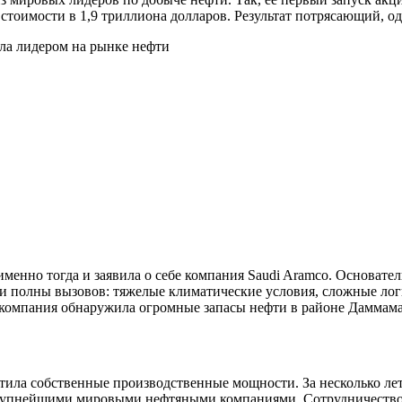
тоимости в 1,9 триллиона долларов. Результат потрясающий, од
менно тогда и заявила о себе компания Saudi Aramco. Основате
 полны вызовов: тяжелые климатические условия, сложные лог
у компания обнаружила огромные запасы нефти в районе Даммама
ила собственные производственные мощности. За несколько лет
рупнейшими мировыми нефтяными компаниями. Сотрудничество с т