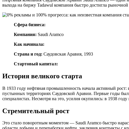
выхода на биржу Tadawul компания быстро достигла рыночной с
Сфера бизнеса:
Компания:
Saudi Aramco
Как начинала:
Страна и год:
Саудовская Аравия, 1993
Стартовый капитал:
История великого старта
В 1933 году нефтяная промышленность начала активный рост: и
пустынных территориях Саудовской Аравии. Первые годы были
специалистах. Несмотря на это, усилия окупились: в 1938 год
Стремительный рост
Это стало поворотным моментом — Saudi Aramco быстро нараст
области добычи и переработки нефти, заключив контракты с к