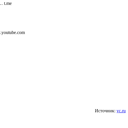
… t.me
.youtube.com
Источник:
vc.ru