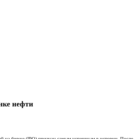
нке нефти
ий на бирже (IPO) признан самым успешным в истории. После