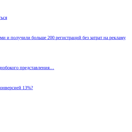
ться
ми и получили больше 200 регистраций без затрат на рекламу
однобокого представления…
 конверсией 13%?