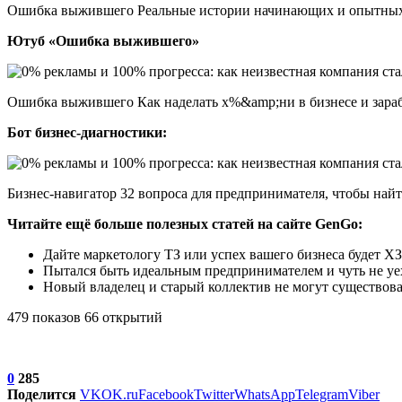
Ошибка выжившего Реальные истории начинающих и опытных 
Ютуб «Ошибка выжившего»
Ошибка выжившего Как наделать х%&amp;ни в бизнесе и зараб
Бот бизнес-диагностики:
Бизнес-навигатор 32 вопроса для предпринимателя, чтобы найти 
Читайте ещё больше полезных статей на сайте GenGo:
Дайте маркетологу ТЗ или успех вашего бизнеса будет ХЗ
Пытался быть идеальным предпринимателем и чуть не уе
Новый владелец и старый коллектив не могут существова
479 показов 66 открытий
0
285
Поделится
VK
OK.ru
Facebook
Twitter
WhatsApp
Telegram
Viber