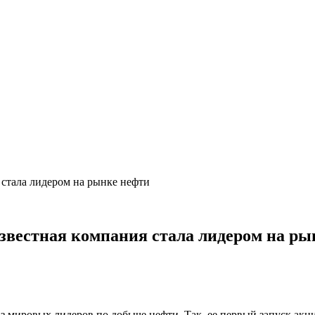
 стала лидером на рынке нефти
звестная компания стала лидером на ры
 мировых лидеров по добыче нефти. Так, ее первый запуск акц