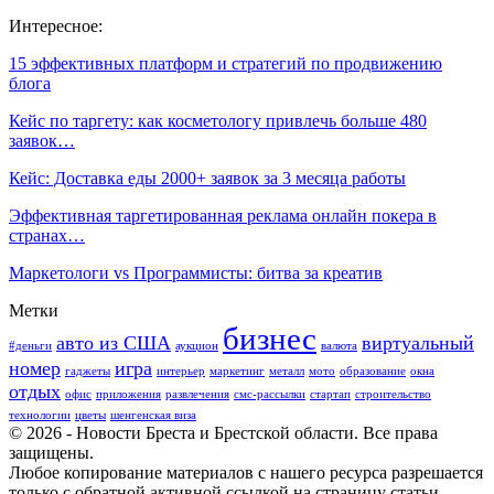
Интересное:
15 эффективных платформ и стратегий по продвижению
блога
Кейс по таргету: как косметологу привлечь больше 480
заявок…
Кейс: Доставка еды 2000+ заявок за 3 месяца работы
Эффективная таргетированная реклама онлайн покера в
странах…
Маркетологи vs Программисты: битва за креатив
Метки
бизнес
авто из США
виртуальный
#деньги
аукцион
валюта
номер
игра
гаджеты
интерьер
маркетинг
металл
мото
образование
окна
отдых
офис
приложения
развлечения
смс-рассылки
стартап
строительство
технологии
цветы
шенгенская виза
© 2026 - Новости Бреста и Брестской области. Все права
защищены.
Любое копирование материалов с нашего ресурса разрешается
только с обратной активной ссылкой на страницу статьи.