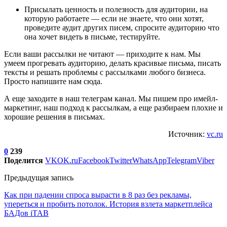
Присылать ценность и полезность для аудитории, на
которую работаете — если не знаете, что они хотят,
проведите аудит других писем, спросите аудиторию что
она хочет видеть в письме, тестируйте.
Если ваши рассылки не читают — приходите к нам. Мы
умеем прогревать аудиторию, делать красивые письма, писать
тексты и решать проблемы с рассылками любого бизнеса.
Просто напишите нам сюда.
А еще заходите в наш телеграм канал. Мы пишем про имейл-
маркетинг, наш подход к рассылкам, а еще разбираем плохие и
хорошие решения в письмах.
Источник:
vc.ru
0
239
Поделится
VK
OK.ru
Facebook
Twitter
WhatsApp
Telegram
Viber
Предыдущая запись
Как при падении спроса вырасти в 8 раз без рекламы,
упереться и пробить потолок. История взлета маркетплейса
БАДов iTAB