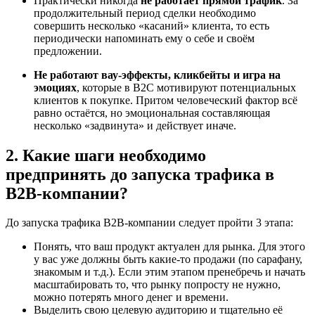
Практически никогда
не работает прямой трафик
. За
продолжительный период сделки необходимо
совершить несколько «касаний» клиента, то есть
периодически напоминать ему о себе и своём
предложении.
Не работают вау-эффекты, кликбейты и игра на
эмоциях
, которые в B2C мотивируют потенциальных
клиентов к покупке. Притом человеческий фактор всё
равно остаётся, но эмоциональная составляющая
несколько «задвинута» и действует иначе.
2. Какие шаги необходимо
предпринять до запуска трафика в
B2B-компании?
До запуска трафика B2B-компании следует пройти 3 этапа:
Понять, что ваш продукт актуален для рынка. Для этого
у вас уже должны быть какие-то продажи (по сарафану,
знакомым и т.д.). Если этим этапом пренебречь и начать
масштабировать то, что рынку попросту не нужно,
можно потерять много денег и времени.
Выделить свою целевую аудиторию и тщательно её