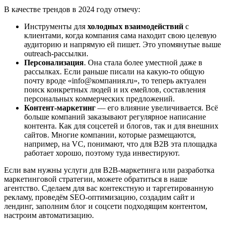
В качестве трендов в 2024 году отмечу:
Инструменты для
холодных взаимодействий
с
клиентами, когда компания сама находит свою целевую
аудиторию и напрямую ей пишет. Это упомянутые выше
outreach-рассылки.
Персонализация
. Она стала более уместной даже в
рассылках. Если раньше писали на какую-то общую
почту вроде «info@компания.ru», то теперь актуален
поиск конкретных людей и их емейлов, составления
персональных коммерческих предложений.
Контент-маркетинг
— его влияние увеличивается. Всё
больше компаний заказывают регулярное написание
контента. Как для соцсетей и блогов, так и для внешних
сайтов. Многие компании, которые размещаются,
например, на VC, понимают, что для B2B эта площадка
работает хорошо, поэтому туда инвестируют.
Если вам нужны услуги для В2В-маркетинга или разработка
маркетинговой стратегии, можете обратиться в наше
агентство. Сделаем для вас контекстную и таргетированную
рекламу, проведём SEO-оптимизацию, создадим сайт и
лендинг, заполним блог и соцсети подходящим контентом,
настроим автоматизацию.