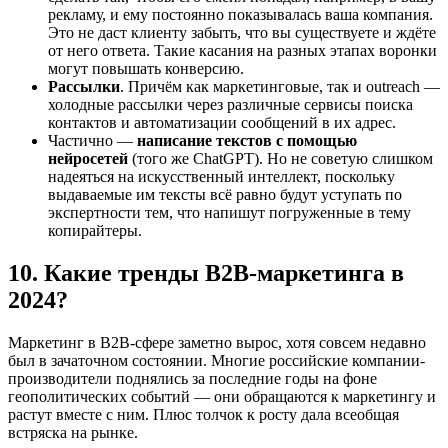
рекламу, и ему постоянно показывалась ваша компания.
Это не даст клиенту забыть, что вы существуете и ждёте
от него ответа. Такие касания на разных этапах воронки
могут повышать конверсию.
Рассылки
. Причём как маркетинговые, так и outreach —
холодные рассылки через различные сервисы поиска
контактов и автоматизации сообщений в их адрес.
Частично —
написание текстов с помощью
нейросетей
(того же ChatGPT). Но не советую слишком
надеяться на искусственный интеллект, поскольку
выдаваемые им тексты всё равно будут уступать по
экспертности тем, что напишут погруженные в тему
копирайтеры.
10. Какие тренды B2B-маркетинга в
2024?
Маркетинг в B2B-сфере заметно вырос, хотя совсем недавно
был в зачаточном состоянии. Многие российские компании-
производители поднялись за последние годы на фоне
геополитических событий — они обращаются к маркетингу и
растут вместе с ним. Плюс толчок к росту дала всеобщая
встряска на рынке.