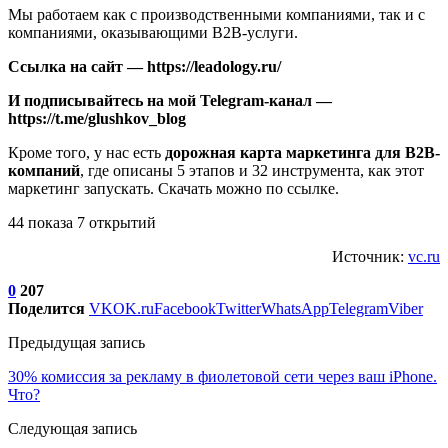
Мы работаем как с производственными компаниями, так и с
компаниями, оказывающими В2В-услуги.
Ссылка на сайт — https://leadology.ru/
И подписывайтесь на мой Telegram-канал —
https://t.me/glushkov_blog
Кроме того, у нас есть
дорожная карта маркетинга для В2В-
компаний
, где описаны 5 этапов и 32 инструмента, как этот
маркетинг запускать. Скачать можно по ссылке.
44 показа 7 открытий
Источник:
vc.ru
0
207
Поделится
VK
OK.ru
Facebook
Twitter
WhatsApp
Telegram
Viber
Предыдущая запись
30% комиссия за рекламу в фиолетовой сети через ваш iPhone.
Что?
Следующая запись