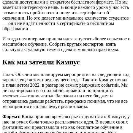
сделали доступными в открытом бесплатном формате. Но мы
заметили интересную вещь. В конце каждого урока у нас есть
возможность пройти тест и получить сертификат об
окончании. Но это делает минимальное количество студентов
— они не видят ценности в сертификате о бесплатном
образовании.
И тогда нам впервые пришла идея запустить более серьезное и
масштабное обучение. Собрать крутых экспертов, взять
сильную актуальную тему и сделать мощный практикум.
Как мы затеяли Кампус
План. Обычно мы планируем мероприятия на следующий год
заранее, еще летом предыдущего года. Так что Кампус попал
в план летом 2022, в разгар не самых радужных событий. Мы
не планировали его подробно, добавили по принципу
«мечтать — так мечтать». Заложили на него бюджет и
отправились дальше работать, прекрасно понимая, что не все
мероприятия из плана будут реализованы.
Формат.
Когда пришло время всерьез задуматься о Кампусе, у
нас на руках была только расплывчатая идея. В первых своих
фантазиях мы представляли его как бесплатное обучение в
онлайн-формате: серию вебинаров или мини-курс. Но к