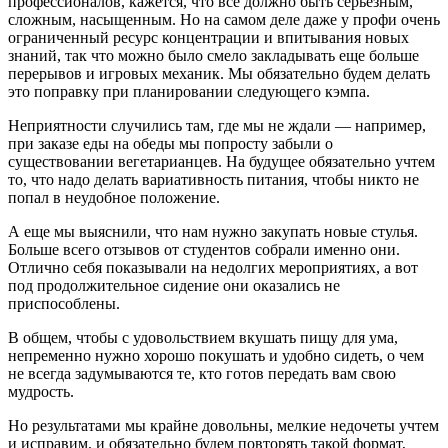
профессионалов, кажется, что все должно быть серьезным,
сложным, насыщенным. Но на самом деле даже у профи очень
ограниченный ресурс концентрации и впитывания новых
знаний, так что можно было смело закладывать еще больше
перерывов и игровых механик. Мы обязательно будем делать
это поправку при планировании следующего кэмпа.
Неприятности случились там, где мы не ждали — например,
при заказе еды на обеды мы попросту забыли о
существовании вегетарианцев. На будущее обязательно учтем
то, что надо делать вариативность питания, чтобы никто не
попал в неудобное положение.
А еще мы выяснили, что нам нужно закупать новые стулья.
Больше всего отзывов от студентов собрали именно они.
Отлично себя показывали на недолгих мероприятиях, а вот
под продолжительное сидение они оказались не
приспособлены.
В общем, чтобы с удовольствием вкушать пищу для ума,
непременно нужно хорошо покушать и удобно сидеть, о чем
не всегда задумываются те, кто готов передать вам свою
мудрость.
Но результатами мы крайне довольны, мелкие недочеты учтем
и исправим, и обязательно будем повторять такой формат,