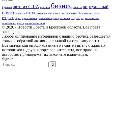
бизнес
авто из США
виртуальный
#деньги
аукцион
валюта
номер
игра
гаджеты
интерьер
маркетинг
металл
мото
образование
окна
отдых
офис
приложения
развлечения
смс-рассылки
стартап
строительство
технологии
цветы
шенгенская виза
© 2026 - Новости Бреста и Брестской области. Все права
защищены.
Любое копирование материалов с нашего ресурса разрешается
только с обратной активной ссылкой на страницу статьи.
Все материалы опубликованные на сайте взяты с открытых
источников и других порталов интернета, все права на
авторство принадлежат их законным владельцам.
Sign in