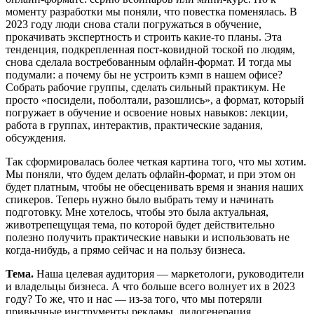
моменту разработки мы поняли, что повестка поменялась. В
2023 году люди снова стали погружаться в обучение,
прокачивать экспертность и строить какие-то планы. Эта
тенденция, подкрепленная пост-ковидной тоской по людям,
снова сделала востребованным офлайн-формат. И тогда мы
подумали: а почему бы не устроить кэмп в нашем офисе?
Собрать рабочие группы, сделать сильный практикум. Не
просто «посидели, поболтали, разошлись», а формат, который
погружает в обучение и освоение новых навыков: лекции,
работа в группах, интерактив, практические задания,
обсуждения.
Так сформировалась более четкая картина того, что мы хотим.
Мы поняли, что будем делать офлайн-формат, и при этом он
будет платным, чтобы не обесценивать время и знания наших
спикеров. Теперь нужно было выбрать тему и начинать
подготовку. Мне хотелось, чтобы это была актуальная,
животрепещущая тема, по которой будет действительно
полезно получить практические навыки и использовать не
когда-нибудь, а прямо сейчас и на пользу бизнеса.
Тема.
Наша целевая аудитория — маркетологи, руководители
и владельцы бизнеса. А что больше всего волнует их в 2023
году? То же, что и нас — из-за того, что мы потеряли
привычные инструменты рекламы, лидогенерация