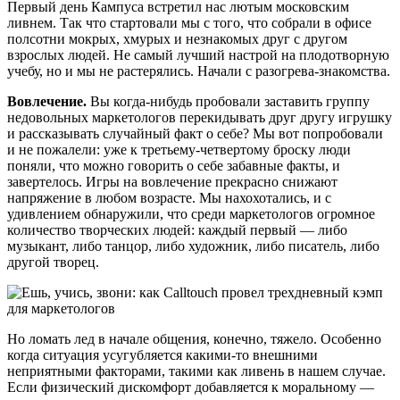
Первый день Кампуса встретил нас лютым московским
ливнем. Так что стартовали мы с того, что собрали в офисе
полсотни мокрых, хмурых и незнакомых друг с другом
взрослых людей. Не самый лучший настрой на плодотворную
учебу, но и мы не растерялись. Начали с разогрева-знакомства.
Вовлечение.
Вы когда-нибудь пробовали заставить группу
недовольных маркетологов перекидывать друг другу игрушку
и рассказывать случайный факт о себе? Мы вот попробовали
и не пожалели: уже к третьему-четвертому броску люди
поняли, что можно говорить о себе забавные факты, и
завертелось. Игры на вовлечение прекрасно снижают
напряжение в любом возрасте. Мы нахохотались, и с
удивлением обнаружили, что среди маркетологов огромное
количество творческих людей: каждый первый — либо
музыкант, либо танцор, либо художник, либо писатель, либо
другой творец.
Но ломать лед в начале общения, конечно, тяжело. Особенно
когда ситуация усугубляется какими-то внешними
неприятными факторами, такими как ливень в нашем случае.
Если физический дискомфорт добавляется к моральному —