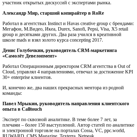
участник открытых дискуссий с экспертами рынка.
Александр Мир, старший копирайтер в RoRe
Работал в агентствах Instinct и Havas creative group с брендами:
Мегафон, М.Видео, Икеа, Durex, Sanofi, Pepsi, Visa, X5 retail
group и десятками других. Два раза учился в креативной
школе mads и взял золото курса concepting 2017.
Денис Голубочкин, руководитель CRM-маркетинга
«Самолёт Девелопмент»
Работал Операционным директором CRM агентства в Out of
Cloud, управлял 4 направлениями, отвечал за достижение KPI
30+ enterprise клиентов.
И, конечно же, два наших прекрасных ментора из родной
команды:
Павел Мрыкин, руководитель направления клиентского
опыта в Calltouch
Эксперт по сквозной аналитике. В теме более 7 лет, за
плечами – более 150 выступлений. Автор статей по аналитике
и электронной торговле на порталах Сossa, VC, ppc.world,
RUWARD, CMS Magazine, Texterra, Netpeak.