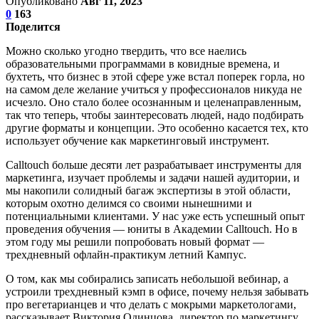
Опубликовано
Авг 11, 2023
0
163
Поделится
Можно сколько угодно твердить, что все наелись
образовательными программами в ковидные времена, и
бухтеть, что бизнес в этой сфере уже встал поперек горла, но
на самом деле желание учиться у профессионалов никуда не
исчезло. Оно стало более осознанным и целенаправленным,
так что теперь, чтобы заинтересовать людей, надо подбирать
другие форматы и концепции. Это особенно касается тех, кто
использует обучение как маркетинговый инструмент.
Calltouch больше десяти лет разрабатывает инструменты для
маркетинга, изучает проблемы и задачи нашей аудитории, и
мы накопили солидный багаж экспертизы в этой области,
которым охотно делимся со своими нынешними и
потенциальными клиентами. У нас уже есть успешный опыт
проведения обучения — юниты в Академии Calltouch. Но в
этом году мы решили попробовать новый формат —
трехдневный офлайн-практикум летний Кампус.
О том, как мы собирались записать небольшой вебинар, а
устроили трехдневный кэмп в офисе, почему нельзя забывать
про вегетарианцев и что делать с мокрыми маркетологами,
рассказывает Виктория Одинцова, директор по маркетингу