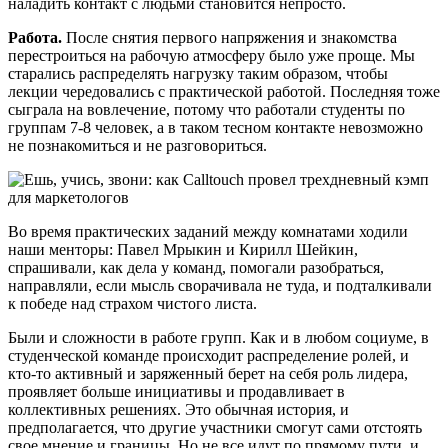
наладить контакт с людьми становится непросто.
Работа.
После снятия первого напряжения и знакомства
перестроиться на рабочую атмосферу было уже проще. Мы
старались распределять нагрузку таким образом, чтобы
лекции чередовались с практической работой. Последняя тоже
сыграла на вовлечение, потому что работали студенты по
группам 7-8 человек, а в таком тесном контакте невозможно
не познакомиться и не разговориться.
Во время практических заданий между комнатами ходили
наши менторы: Павел Мрыкин и Кирилл Шейкин,
спрашивали, как дела у команд, помогали разобраться,
направляли, если мысль сворачивала не туда, и подталкивали
к победе над страхом чистого листа.
Были и сложности в работе групп. Как и в любом социуме, в
студенческой команде происходит распределение ролей, и
кто-то активный и заряженный берет на себя роль лидера,
проявляет больше инициативы и продавливает в
коллективных решениях. Это обычная история, и
предполагается, что другие участники смогут сами отстоять
свое мнение и границы. Но не все идут по прямому пути, и