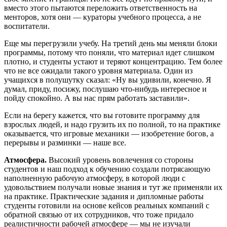
вместо этого пытаются переложить ответственность на
менторов, хотя они — кураторы учебного процесса, а не
воспитатели.
Еще мы перегрузили учебу. На третий день мы меняли блоки
программы, потому что поняли, что материал идет слишком
плотно, и студенты устают и теряют концентрацию. Тем более
что не все ожидали такого уровня материала. Один из
учащихся в полушутку сказал: «Ну вы удивили, конечно. Я
думал, приду, посижу, послушаю что-нибудь интересное и
пойду спокойно. А вы нас прям работать заставили».
Если на берегу кажется, что вы готовите программу для
взрослых людей, и надо грузить их по полной, то на практике
оказывается, что игровые механики — изобретение богов, а
перерывы и разминки — наше все.
Атмосфера.
Высокий уровень вовлечения со стороны
студентов и наш подход к обучению создали потрясающую
наполненную рабочую атмосферу, в которой люди с
удовольствием получали новые знания и тут же применяли их
на практике. Практические задания и дипломные работы
студенты готовили на основе кейсов реальных компаний с
обратной связью от их сотрудников, что тоже придало
реалистичности рабочей атмосфере — мы не изучали