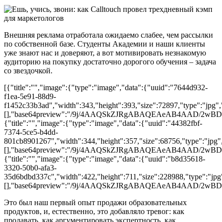
Внешняя реклама отработала ожидаемо слабее, чем рассылки
по собственной базе. Студенты Академии и наши клиенты
уже знают нас и доверяют, а вот мотивировать незнакомую
аудиторию на покупку достаточно дорогого обучения – задача
со звездочкой.
[{"title":"","image":{"type":"image","data":{"uuid":"7644d932-
f1ea-5e91-88d9-
f1452c33b3ad","width":343,"height":393,"size":72897,"type":"jpg","
[],"base64preview":"/9j/4AAQSkZJRgABAQEAeAB4
{"title":"","image":{"type":"image","data":{"uuid":"44382fbf-
7374-5ce5-b4dd-
801cb8901267","width":344,"height":357,"size":68756,"type":"jpg",
[],"base64preview":"/9j/4AAQSkZJRgABAQEAeAB4
{"title":"","image":{"type":"image","data":{"uuid":"b8d35618-
3320-50b0-afa3-
35d6bdbd337c","width":422,"height":711,"size":228988,"type":"jpg",
[],"base64preview":"/9j/4AAQSkZJRgABAQEAeAB4
Это был наш первый опыт продажи образовательных
продуктов, и, естественно, это добавляло тревог: как
продавать, как аргументировать экспертность, как