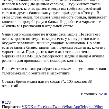
человек в месяц (по данным сервиса). Люди читают статьи,
запоминают, кто их делает, и когда им требуется расчётный
счёт или другая банковская услуга, приходят в «Точку». В
этом случае медиа повышает узнаваемость бренда, привлекает
клиентов и продаёт услуги банка. Подробнее о маркетинге
«Точки» мы рассказали в отдельной статье.
Чаще всего компаниям не нужны свои медиа. Не стоит его
делать просто потому, что медиа есть у конкурентов или в
бюджете завалялись лишние двадцать миллионов. Но если
есть реальные бизнес-задачи, мы поможем решить их контент-
маркетингом. Приходите к нам в агентство-контент-
маркетинга КОМРЕДА разберёмся в задаче и найдём лучшее
решение для продвижения с помощью контента.
Во всём этом можно разобраться и самим — тут поможет наш
телеграм-канал о контенте и маркетинге.
Создать бренд-медиа или не создать?.. 105 показов 38
открытий
Источник:
vc.ru
0
173
Поделится
VK
OK.ru
Facebook
Twitter
WhatsApp
Telegram
Viber