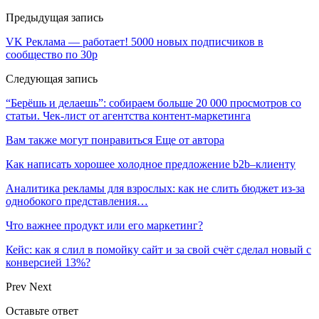
Предыдущая запись
VK Реклама — работает! 5000 новых подписчиков в
сообщество по 30р
Следующая запись
“Берёшь и делаешь”: собираем больше 20 000 просмотров со
статьи. Чек-лист от агентства контент-маркетинга
Вам также могут понравиться
Еще от автора
Как написать хорошее холодное предложение b2b–клиенту
Аналитика рекламы для взрослых: как не слить бюджет из-за
однобокого представления…
Что важнее продукт или его маркетинг?
Кейс: как я слил в помойку сайт и за свой счёт сделал новый с
конверсией 13%?
Prev
Next
Оставьте ответ