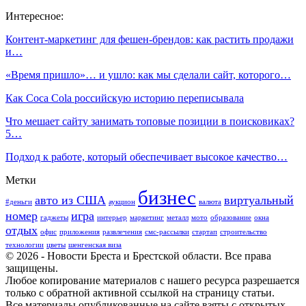
Интересное:
Контент-маркетинг для фешен-брендов: как растить продажи
и…
«‎Время пришло»… и ушло: как мы сделали сайт, которого…
Как Coca Cola российскую историю переписывала
Что мешает сайту занимать топовые позиции в поисковиках?
5…
Подход к работе, который обеспечивает высокое качество…
Метки
бизнес
авто из США
виртуальный
#деньги
аукцион
валюта
номер
игра
гаджеты
интерьер
маркетинг
металл
мото
образование
окна
отдых
офис
приложения
развлечения
смс-рассылки
стартап
строительство
технологии
цветы
шенгенская виза
© 2026 - Новости Бреста и Брестской области. Все права
защищены.
Любое копирование материалов с нашего ресурса разрешается
только с обратной активной ссылкой на страницу статьи.
Все материалы опубликованные на сайте взяты с открытых