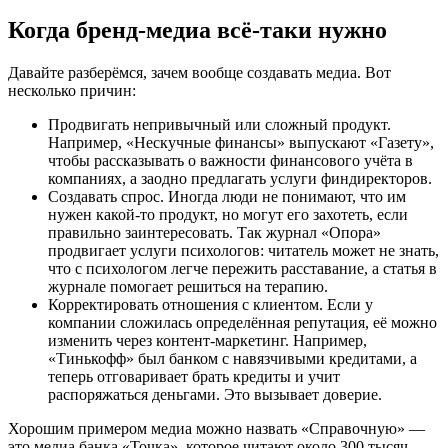
Когда бренд-медиа всё-таки нужно
Давайте разберёмся, зачем вообще создавать медиа. Вот
несколько причин:
Продвигать непривычный или сложный продукт.
Например, «Нескучные финансы» выпускают «Газету»,
чтобы рассказывать о важности финансового учёта в
компаниях, а заодно предлагать услуги финдиректоров.
Создавать спрос. Иногда люди не понимают, что им
нужен какой-то продукт, но могут его захотеть, если
правильно заинтересовать. Так журнал «Опора»
продвигает услуги психологов: читатель может не знать,
что с психологом легче пережить расставание, а статья в
журнале помогает решиться на терапию.
Корректировать отношения с клиентом. Если у
компании сложилась определённая репутация, её можно
изменить через контент-маркетинг. Например,
«Тинькофф» был банком с навязчивыми кредитами, а
теперь отговаривает брать кредиты и учит
распоряжаться деньгами. Это вызывает доверие.
Хорошим примером медиа можно назвать «Справочную» —
это медиа банка «Точка», которое читают около 300 тысяч