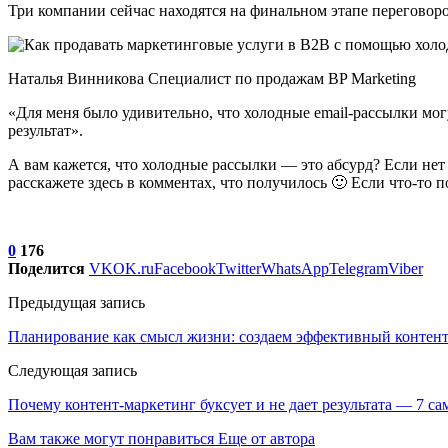
Три компании сейчас находятся на финальном этапе переговор
Наталья Винникова Cпециалист по продажам BP Marketing
«Для меня было удивительно, что холодные email-рассылки мог
результат».
А вам кажется, что холодные рассылки — это абсурд? Если нет
расскажете здесь в комментах, что получилось 🙂 Если что-то п
0
176
Поделится
VK
OK.ru
Facebook
Twitter
WhatsApp
Telegram
Viber
Предыдущая запись
Планирование как смысл жизни: создаем эффективный контен
Следующая запись
Почему контент-маркетинг буксует и не дает результата — 7 
Вам также могут понравиться
Еще от автора