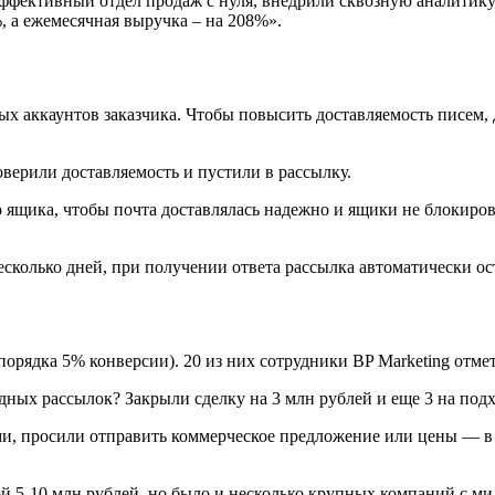
эффективныи отдел продаж с нуля, внедрили сквозную аналитику
, а ежемесячная выручка – на 208%».
х аккаунтов заказчика. Чтобы повысить доставляемость писем, 
верили доставляемость и пустили в рассылку.
 ящика, чтобы почта доставлялась надежно и ящики не блокиров
есколько дней, при получении ответа рассылка автоматически ос
орядка 5% конверсии). 20 из них сотрудники BP Marketing отме
ами, просили отправить коммерческое предложение или цены — 
й 5-10 млн рублей, но было и несколько крупных компаний с м