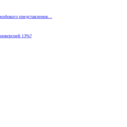
однобокого представления…
 конверсией 13%?