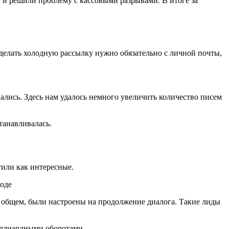
 и решили проблему с кассовыми разрывами. В итоге за
делать холодную рассылку нужно обязательно с личной почты,
ались. Здесь нам удалось немного увеличить количество писем
танавливалась.
тили как интересные.
в общем, были настроены на продолжение диалога. Такие лиды
иллиардными оборотами.