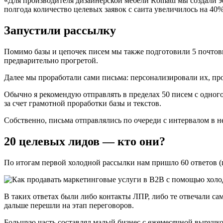
«Для производителя дизаинерскои мебели Romatti мы создали 
полгода количество целевых заявок с саита увеличилось на 40%
Запустили рассылку
Помимо базы и цепочек писем мы также подготовили 5 почтовы
предварительно прогретой.
Далее мы проработали сами письма: персонализировали их, про
Обычно я рекомендую отправлять в пределах 50 писем с одного
за счет грамотной проработки базы и текстов.
Собственно, письма отправлялись по очереди с интервалом в н
20 целевых лидов — кто они?
По итогам первой холодной рассылки нам пришло 60 ответов (п
В таких ответах были либо контакты ЛПР, либо те отвечали с
дальше перешли на этап переговоров.
Большую часть составлял малый бизнес с ежемесячной выручко