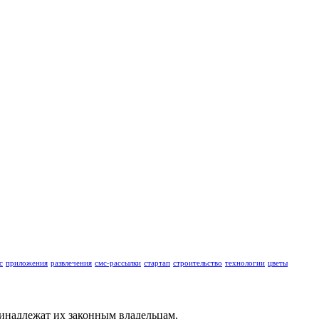
с
приложения
развлечения
смс-рассылки
стартап
строительство
технологии
цветы
ринадлежат их законным владельцам.