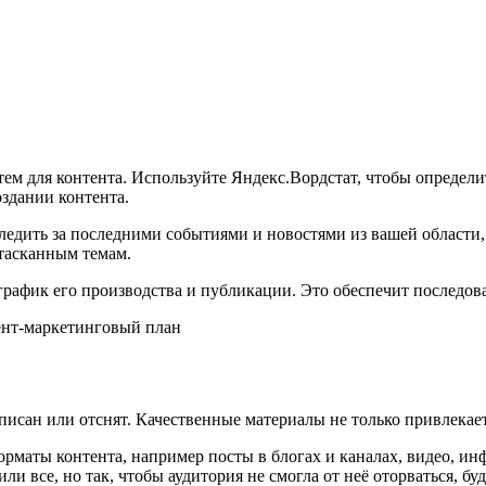
тем для контента. Используйте Яндекс.Вордстат, чтобы определ
здании контента.
следить за последними событиями и новостями из вашей области
атасканным темам.
 график его производства и публикации. Это обеспечит последов
исан или отснят. Качественные материалы не только привлекает 
рматы контента, например посты в блогах и каналах, видео, ин
 все, но так, чтобы аудитория не смогла от неё оторваться, буд