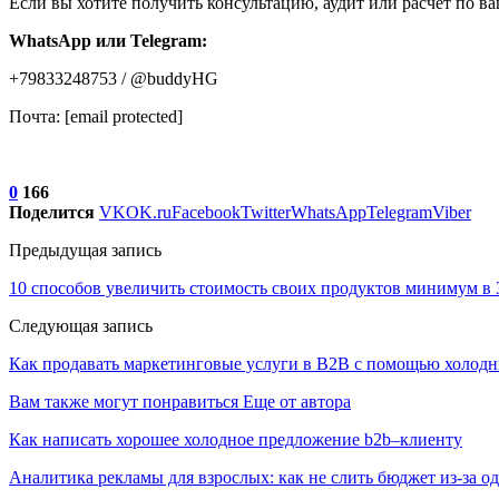
Если вы хотите получить консультацию, аудит или расчет по в
WhatsApp или Telegram:
+79833248753 / @buddyHG
Почта: [email protected]
0
166
Поделится
VK
OK.ru
Facebook
Twitter
WhatsApp
Telegram
Viber
Предыдущая запись
10 способов увеличить стоимость своих продуктов минимум в 3
Следующая запись
Как продавать маркетинговые услуги в B2B с помощью холодны
Вам также могут понравиться
Еще от автора
Как написать хорошее холодное предложение b2b–клиенту
Аналитика рекламы для взрослых: как не слить бюджет из-за 