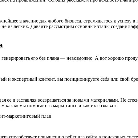
ейшее значение для любого бизнеса, стремящегося к успеху в п
а не из легких. Давайте рассмотрим основные этапы создания э
а
о генерировать его без плана — невозможно. А вот хорошо прод
й и экспертный контент, вы позиционируете себя или свой брен
я ее и заставляя возвращаться за новыми материалами. Не стес
ом как мемы помогают в маркетинге и как их создавать.
та способствует повышению рейтинга сайта в поисковых система