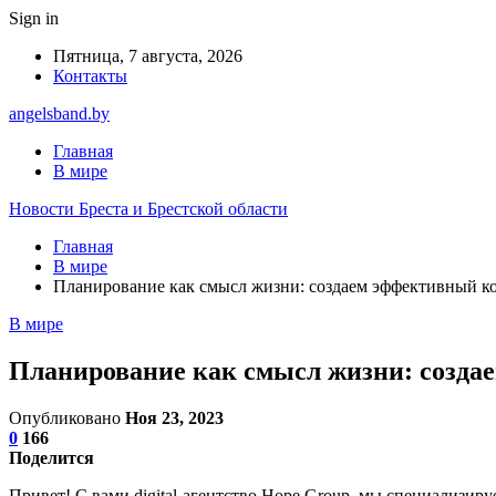
Sign in
Пятница, 7 августа, 2026
Контакты
angelsband.by
Главная
В мире
Новости Бреста и Брестской области
Главная
В мире
Планирование как смысл жизни: создаем эффективный к
В мире
Планирование как смысл жизни: созда
Опубликовано
Ноя 23, 2023
0
166
Поделится
Привет! С вами digital-агентство Hope Group, мы специализир