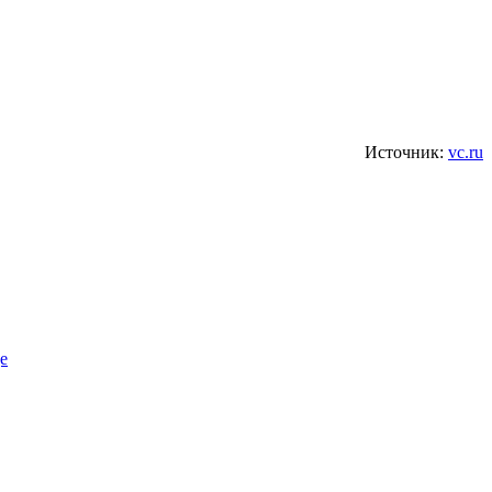
Источник:
vc.ru
е