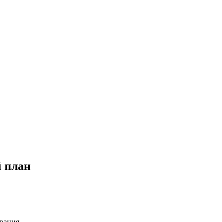
 план
вания.