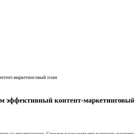
онтент-маркетинговый план
ем эффективный контент-маркетинговый
уемся на продвижении. Сегодня расскажем про важность планиро