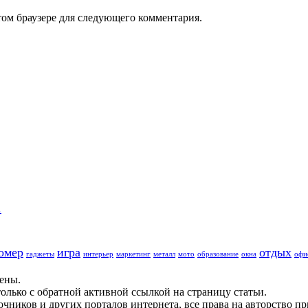
том браузере для следующего комментария.
…
омер
игра
отдых
гаджеты
интерьер
маркетинг
металл
мото
образование
окна
офи
щены.
олько с обратной активной ссылкой на страницу статьи.
чников и других порталов интернета, все права на авторство п