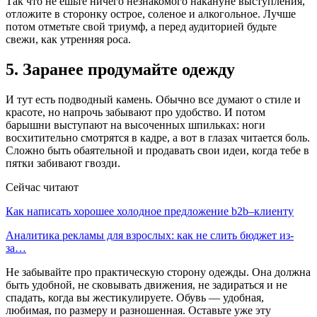
Так что не ешьте ничего незнакомого накануне выступления,
отложите в сторонку острое, соленое и алкогольное. Лучше
потом отметьте свой триумф, а перед аудиторией будьте
свежи, как утренняя роса.
5. Заранее продумайте одежду
И тут есть подводный камень. Обычно все думают о стиле и
красоте, но напрочь забывают про удобство. И потом
барышни выступают на высоченных шпильках: ноги
восхитительно смотрятся в кадре, а вот в глазах читается боль.
Сложно быть обаятельной и продавать свои идеи, когда тебе в
пятки забивают гвозди.
Сейчас читают
Как написать хорошее холодное предложение b2b–клиенту
Аналитика рекламы для взрослых: как не слить бюджет из-
за…
Не забывайте про практическую сторону одежды. Она должна
быть удобной, не сковывать движения, не задираться и не
спадать, когда вы жестикулируете. Обувь — удобная,
любимая, по размеру и разношенная. Оставьте уже эту