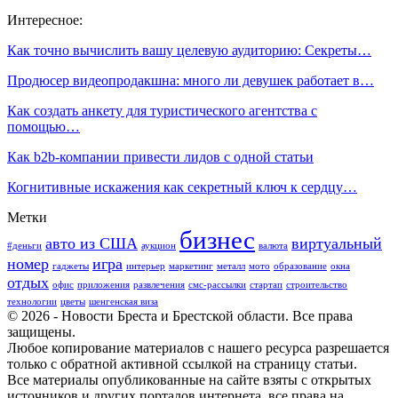
Интересное:
Как точно вычислить вашу целевую аудиторию: Секреты…
Продюсер видеопродакшна: много ли девушек работает в…
Как создать анкету для туристического агентства с
помощью…
Как b2b-компании привести лидов с одной статьи
Когнитивные искажения как секретный ключ к сердцу…
Метки
бизнес
авто из США
виртуальный
#деньги
аукцион
валюта
номер
игра
гаджеты
интерьер
маркетинг
металл
мото
образование
окна
отдых
офис
приложения
развлечения
смс-рассылки
стартап
строительство
технологии
цветы
шенгенская виза
© 2026 - Новости Бреста и Брестской области. Все права
защищены.
Любое копирование материалов с нашего ресурса разрешается
только с обратной активной ссылкой на страницу статьи.
Все материалы опубликованные на сайте взяты с открытых
источников и других порталов интернета, все права на