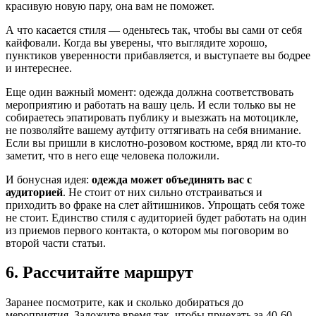
красивую новую пару, она вам не поможет.
А что касается стиля — оденьтесь так, чтобы вы сами от себя
кайфовали. Когда вы уверены, что выглядите хорошо,
пунктиков уверенности прибавляется, и выступаете вы бодрее
и интереснее.
Еще один важный момент: одежда должна соответствовать
мероприятию и работать на вашу цель. И если только вы не
собираетесь эпатировать публику и выезжать на мотоцикле,
не позволяйте вашему аутфиту оттягивать на себя внимание.
Если вы пришли в кислотно-розовом костюме, вряд ли кто-то
заметит, что в него еще человека положили.
И бонусная идея:
одежда может объединять вас с
аудиторией
. Не стоит от них сильно отстраиваться и
приходить во фраке на слет айтишников. Упрощать себя тоже
не стоит. Единство стиля с аудиторией будет работать на один
из приемов первого контакта, о котором мы поговорим во
второй части статьи.
6. Рассчитайте маршрут
Заранее посмотрите, как и сколько добираться до
мероприятия. Заложите время так, чтобы приехать за 40-60