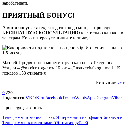
зарабатывать
ПРИЯТНЫЙ БОНУС!
А вот и бонус для тех, кто дочитал до конца – проведу
БЕСПЛАТНУЮ КОНСУЛЬТАЦИЮ
касательно каналов в
телеграм. Кого интересует, пишите в личку:
Матвей Продвигаю и монетизирую каналы в Telegram /
Услуги – @modern_agency / Блог – @matveykablog t.me 1.1K
показов 153 открытия
Источник:
vc.ru
0
220
Поделится
VK
OK.ru
Facebook
Twitter
WhatsApp
Telegram
Viber
Предыдущая запись
Телеграмм помойка — как Я переходил из офлайн-бизнеса в
Телеграмм с вложениями 550 тысяч рублей