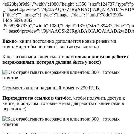
4e920be3f9d9","width":1080,"height":1350,"size":124737,"type":"png
[],"base64preview":"/9j/4AAQSkZJRgABAQIAJQAl
{"title":"","image":{"type":"image","data":{"uuid":"8dc7f990-
14db-599a-a8f2-
f8e58786793b","width":1080,"height":1350,"size":89437,"type":"png"
[],"base64preview":"/9j/4AAQSkZJRgABAQIAJQAl
Важно-
книга постоянно дополняется новые речевыми
ответами, чтобы не терять свою актуальность:)
Как сказали мои клиенты- это
настольная книга по работе с
возражениями, которая должна быть у всех:)
Стоимость книги на данный момент- 290 RUB.
Переходите по ссылке в чат-бот,
чтобы получить доступ к
книге, и бонусом- готовые мемы для работы с клиентами в
переписке:)