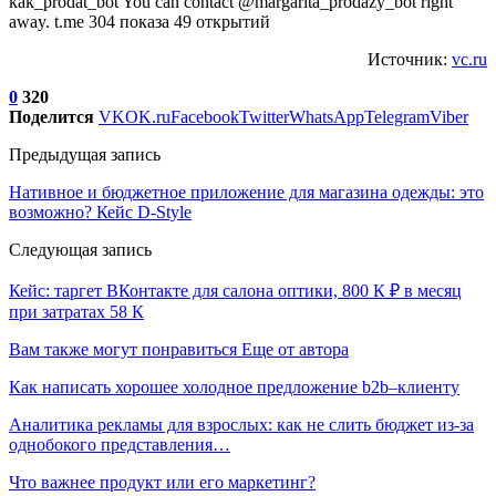
kak_prodat_bot You can contact @margarita_prodazy_bot right
away. t.me 304 показа 49 открытий
Источник:
vc.ru
0
320
Поделится
VK
OK.ru
Facebook
Twitter
WhatsApp
Telegram
Viber
Предыдущая запись
Нативное и бюджетное приложение для магазина одежды: это
возможно? Кейс D-Style
Следующая запись
Кейс: таргет ВКонтакте для салона оптики, 800 К ₽ в месяц
при затратах 58 К
Вам также могут понравиться
Еще от автора
Как написать хорошее холодное предложение b2b–клиенту
Аналитика рекламы для взрослых: как не слить бюджет из-за
однобокого представления…
Что важнее продукт или его маркетинг?