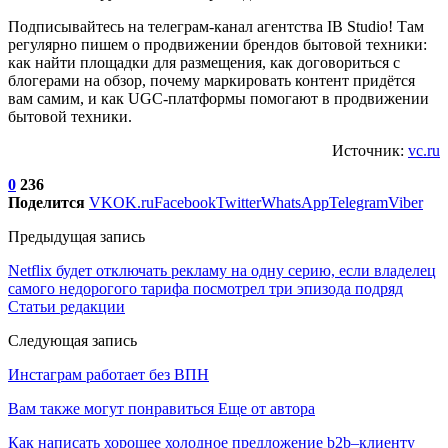
Подписывайтесь на телеграм-канал агентства IB Studio! Там
регулярно пишем о продвижении брендов бытовой техники:
как найти площадки для размещения, как договориться с
блогерами на обзор, почему маркировать контент придётся
вам самим, и как UGC-платформы помогают в продвижении
бытовой техники.
Источник:
vc.ru
0
236
Поделится
VK
OK.ru
Facebook
Twitter
WhatsApp
Telegram
Viber
Предыдущая запись
Netflix будет отключать рекламу на одну серию, если владелец
самого недорогого тарифа посмотрел три эпизода подряд
Статьи редакции
Следующая запись
Инстаграм работает без ВПН
Вам также могут понравиться
Еще от автора
Как написать хорошее холодное предложение b2b–клиенту