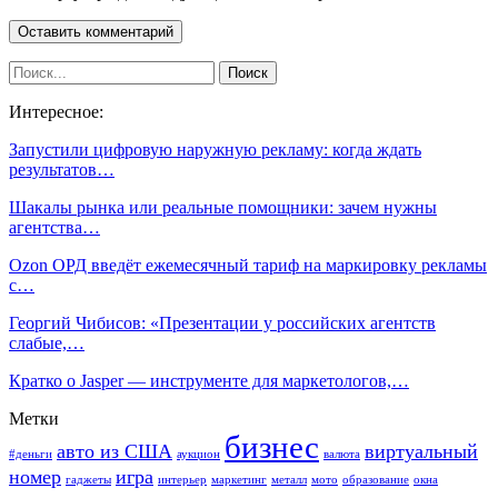
Интересное:
Запустили цифровую наружную рекламу: когда ждать
результатов…
Шакалы рынка или реальные помощники: зачем нужны
агентства…
Ozon ОРД введёт ежемесячный тариф на маркировку рекламы
с…
Георгий Чибисов: «Презентации у российских агентств
слабые,…
Кратко о Jasper — инструменте для маркетологов,…
Метки
бизнес
авто из США
виртуальный
#деньги
аукцион
валюта
номер
игра
гаджеты
интерьер
маркетинг
металл
мото
образование
окна