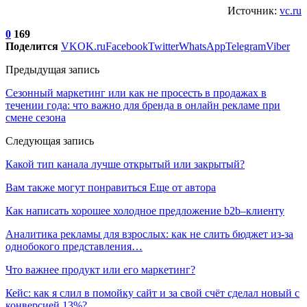
Источник:
vc.ru
0
169
Поделится
VK
OK.ru
Facebook
Twitter
WhatsApp
Telegram
Viber
Предыдущая запись
Сезонный маркетинг или как не просесть в продажах в
течении года: что важно для бренда в онлайн рекламе при
смене сезона
Следующая запись
Какой тип канала лучше открытый или закрытый?
Вам также могут понравиться
Еще от автора
Как написать хорошее холодное предложение b2b–клиенту
Аналитика рекламы для взрослых: как не слить бюджет из-за
однобокого представления…
Что важнее продукт или его маркетинг?
Кейс: как я слил в помойку сайт и за свой счёт сделал новый с
конверсией 13%?