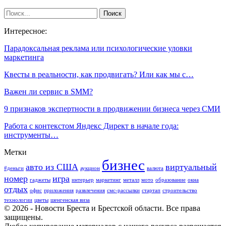
Интересное:
Парадоксальная реклама или психологические уловки
маркетинга
Квесты в реальности, как продвигать? Или как мы с…
Важен ли сервис в SMM?
9 признаков экспертности в продвижении бизнеса через СМИ
Работа с контекстом Яндекс Директ в начале года:
инструменты…
Метки
бизнес
авто из США
виртуальный
#деньги
аукцион
валюта
номер
игра
гаджеты
интерьер
маркетинг
металл
мото
образование
окна
отдых
офис
приложения
развлечения
смс-рассылки
стартап
строительство
технологии
цветы
шенгенская виза
© 2026 - Новости Бреста и Брестской области. Все права
защищены.