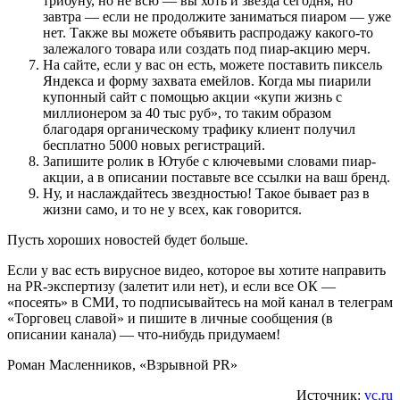
трибуну, но не всю — вы хоть и звезда сегодня, но
завтра — если не продолжите заниматься пиаром — уже
нет. Также вы можете объявить распродажу какого-то
залежалого товара или создать под пиар-акцию мерч.
На сайте, если у вас он есть, можете поставить пиксель
Яндекса и форму захвата емейлов. Когда мы пиарили
купонный сайт с помощью акции «купи жизнь с
миллионером за 40 тыс руб», то таким образом
благодаря органическому трафику клиент получил
бесплатно 5000 новых регистраций.
Запишите ролик в Ютубе с ключевыми словами пиар-
акции, а в описании поставьте все ссылки на ваш бренд.
Ну, и наслаждайтесь звездностью! Такое бывает раз в
жизни само, и то не у всех, как говорится.
Пусть хороших новостей будет больше.
Если у вас есть вирусное видео, которое вы хотите направить
на PR-экспертизу (залетит или нет), и если все ОК —
«посеять» в СМИ, то подписывайтесь на мой канал в телеграм
«Торговец славой» и пишите в личные сообщения (в
описании канала) — что-нибудь придумаем!
Роман Масленников, «Взрывной PR»
Источник:
vc.ru