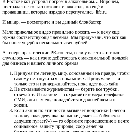
В Ростове кот устроил погром в алкогольном… Впрочем,
пострадал не только потолок и алкоголь, но ещё и
продавщицы, которые изрядно перепугались. life.ru
И мн.др. — посмотрите и вы данный блокбастер:
Мало прикольное видео правильно посеять — к нему еще
нужна соответствующая легенда. Мы придумали, что кот как
бы нанес ущерб в несколько тысяч рублей.
А теперь практические PR-советы, если у вас что-то такое
случилось — как нужно действовать с максимальной пользой
для бизнеса и вашего личного бренда:
Придумайте легенду, миф, основанный на правде, чтобы
самому не запутаться в показаниях. Придумали — и
только его и придерживайтесь, пока идет весь хайп.
Не отказывайте журналистам — берите все трубки,
отвечайте. И главное — сохраняйте номера телефонов
СМИ, они вам еще понадобятся в дальнейшем и в
жизни.
Если акция по этичности вызывает вопросики («чегой-
то полуголая девушка на рынке делает — бабушек и
дедушек пугает?») — то обрамите происшествие в нечто
социальное: защиту природы, сбор денег на
благотворительность, привлечение внимание к