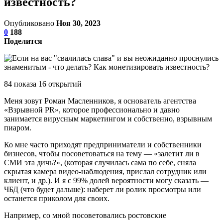
известность?
Опубликовано
Ноя 30, 2023
0
188
Поделится
84 показа 16 открытий
Меня зовут Роман Масленников, я основатель агентства
«Взрывной PR», которое профессионально и давно
занимается вирусным маркетингом и собственно, взрывным
пиаром.
Ко мне часто приходят предприниматели и собственники
бизнесов, чтобы посоветоваться на тему — «залетит ли в
СМИ эта дичь?», (которая случилась сама по себе, сняла
скрытая камера видео-наблюдения, прислал сотрудник или
клиент, и др.). И я с 99% долей вероятности могу сказать —
ЧБД (что будет дальше): наберет ли ролик просмотры или
останется приколом для своих.
Например, со мной посоветовались ростовские