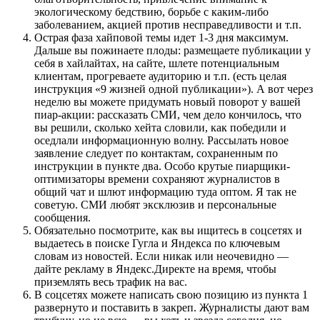
экологическому бедствию, борьбе с каким-либо
заболеванием, акцией против несправедливости и т.п.
Острая фаза хайповой темы идет 1-3 дня максимум.
Дальше вы пожинаете плоды: размещаете публикации у
себя в хайлайтах, на сайте, шлете потенциальным
клиентам, прогреваете аудиторию и т.п. (есть целая
инструкция «9 жизней одной публикации»). А вот через
неделю вы можете придумать новый поворот у вашей
пиар-акции: рассказать СМИ, чем дело кончилось, что
вы решили, сколько хейта словили, как победили и
оседлали информационную волну. Рассылать новое
заявление следует по контактам, сохраненным по
инструкции в пункте два. Особо крутые пиарщики-
оптимизаторы времени сохраняют журналистов в
общий чат и шлют информацию туда оптом. Я так не
советую. СМИ любят эксклюзив и персональные
сообщения.
Обязательно посмотрите, как вы ищитесь в соцсетях и
выдаетесь в поиске Гугла и Яндекса по ключевым
словам из новостей. Если никак или неочевидно —
дайте рекламу в Яндекс.Директе на время, чтобы
приземлять весь трафик на вас.
В соцсетях можете написать свою позицию из пункта 1
развернуто и поставить в закреп. Журналисты дают вам