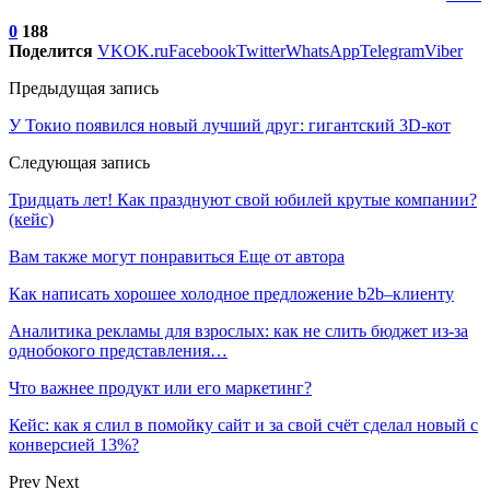
0
188
Поделится
VK
OK.ru
Facebook
Twitter
WhatsApp
Telegram
Viber
Предыдущая запись
У Токио появился новый лучший друг: гигантский 3D-кот
Следующая запись
Тридцать лет! Как празднуют свой юбилей крутые компании?
(кейс)
Вам также могут понравиться
Еще от автора
Как написать хорошее холодное предложение b2b–клиенту
Аналитика рекламы для взрослых: как не слить бюджет из-за
однобокого представления…
Что важнее продукт или его маркетинг?
Кейс: как я слил в помойку сайт и за свой счёт сделал новый с
конверсией 13%?
Prev
Next