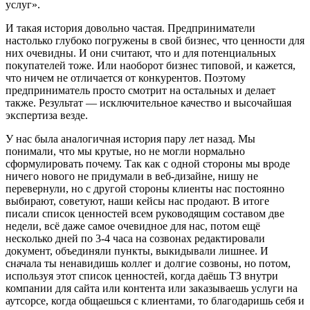
услуг».
И такая история довольно частая. Предприниматели
настолько глубоко погружены в свой бизнес, что ценности для
них очевидны. И они считают, что и для потенциальных
покупателей тоже. Или наоборот бизнес типовой, и кажется,
что ничем не отличается от конкурентов. Поэтому
предприниматель просто смотрит на остальных и делает
также. Результат — исключительное качество и высочайшая
экспертиза везде.
У нас была аналогичная история пару лет назад. Мы
понимали, что мы крутые, но не могли нормально
сформулировать почему. Так как с одной стороны мы вроде
ничего нового не придумали в веб-дизайне, нишу не
перевернули, но с другой стороны клиенты нас постоянно
выбирают, советуют, наши кейсы нас продают. В итоге
писали список ценностей всем руководящим составом две
недели, всё даже самое очевидное для нас, потом ещё
несколько дней по 3-4 часа на созвонах редактировали
документ, объединяли пункты, выкидывали лишнее. И
сначала ты ненавидишь коллег и долгие созвоны, но потом,
используя этот список ценностей, когда даёшь ТЗ внутри
компании для сайта или контента или заказываешь услуги на
аутсорсе, когда общаешься с клиентами, то благодаришь себя и