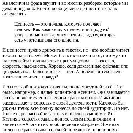
Аналогичная фраза звучит и во многих разборах, которые мы
делали недавно. Но что вообще такое ценности и как их
определить.
Ценность — это польза, которую получает
человек. Как компания, в целом, или продукт/
услуга, в частности, могут решить задачу, которая
есть у потенциального клиента.
И ценности нужно доносить в текстах, но «кто вообще читает
тексты на сайтах»?! Может быть их и не читают, потому что
на всех сайтах стандартные преимущества — качество,
скорость, надёжность. Хорошо, если доказанные фактами или
цифрами, но в большинстве — нет. А полезный текст ведь
хочется прочитать, правда?
И за пользой приходят клиенты, но не могут найти её. Так
было, например, с нашей клиенткой Ксенией. Она занимается
восстановлением естественной красоты волос. И активно
рассказывает в соцсетях о своей деятельности. Казалось бы,
уж она точно всю пользу донесла до своей аудитории. Но нет.
После пары часов брифа с нами перед созданием сайта,
Ксения в соцсетях задала вопрос своим подписчикам и
клиентам «А за что вы вообще меня выбираете. Я же вам
ничего не рассказываю о своей полезности, о ценностях