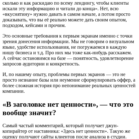
сколько и как раскидаю по всему лендингу, чтобы клиенты
искали эту информацию и читали до конца». Нет, всю
«вкуснятину» нужно давать в самом начале, а потом просто
доказывать, что вы её реально можете дать своим опытом,
подходом, кейсами и прочим.
Это основные требования к первым экранам именно с точки
зрения донесения информации. Мы не говорим о визуальном
языке, удобстве использования, не погружаемся в каждую
нишу бизнеса и т.д. Про них мы тоже как-нибудь расскажем.
А сейчас остановимся на базе — понятность, удовлетворение
запросов аудитории и конкретность.
И, по нашему опыту, проблемы первых экранов — это не
просто незнание базы или неумение сформулировать оффер, а
более сложная история про непонимание реальных ценностей
компании.
«В заголовке нет ценности», — что это
вообще значит?
Самый частый комментарий, который получает джун-
копирайтер от наставника: «Здесь нет ценности». Такую же
оценку получают сайты клиентов после анализа в студии.