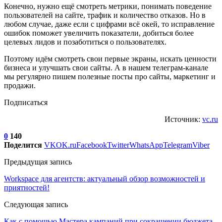
Конечно, нужно ещё смотреть метрики, понимать поведение
пользователей на сайте, трафик и количество отказов. Но в
любом случае, даже если с цифрами всё окей, то исправление
ошибок поможет увеличить показатели, добиться более
целевых лидов и позаботиться о пользователях.
Поэтому идём смотреть свои первые экраны, искать ценности
бизнеса и улучшать свои сайты. А в нашем телеграм-канале
мы регулярно пишем полезные посты про сайты, маркетинг и
продажи.
Подписаться
Источник:
vc.ru
0
140
Поделится
VK
OK.ru
Facebook
Twitter
WhatsApp
Telegram
Viber
Предыдущая запись
Workspace для агентств: актуальный обзор возможностей и
приятностей!
Следующая запись
Как с помощью Мастера кампаний при сокращении бюджета