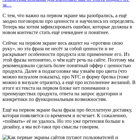
за…
С тем, что важно на первом экране мы разобрались, а ещё
заодно поговорили про ценности и научились их определять.
Теперь мы хотим зафиксировать ошибки, которые должны в
новом контексте стать ещё очевиднее и понятнее.
Сейчас на первом экране весь акцент на «протяни свою
руку», но эта фраза не несёт за собой ценности и не
раскрывает особенности продукта или применение его. Из
этой фразы непонятно, о чём идёт речь на сайте. Поэтому мы
рекомендовали сделать более понятный оффер с ценностью
продукта. Далее в подзаголовке мы узнаём про цвета (что
можно визуалом показать), про NFC и форму брелка (тоже
можно в визуале отразить), а ещё про исполнение желаний. В
итоге из текста на первом блоке нет понимания о
преимуществах продукта, ответа на запрос аудитории и
конкретики по функциональным возможностям.
Ещё на первом экране была фраза про бесплатную доставку,
которая появляется со временем и исчезает. К сожалению,
«поймать» её не удалось. Но это уже претензия больше к
дизайну, а мы всё-таки про смыслы говорим.