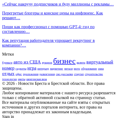
«Сейчас накручу подписчиков и буду миллионы с рекламы…
Перегретые блогеры и конские цены на инфлюенс. Как
решают…
Пиши как профессионал с помощью GPT-4: гид по
составлению…
Как репутация работодателя упрощает рекрутинг в
компании?…
Метки
бизнес
авто из США
виртуальный
#деньги
аукцион
валюта
номер
игра
гаджеты
интерьер
маркетинг
металл
мото
образование
окна
отдых
офис
приложения
развлечения
смс-рассылки
стартап
строительство
технологии
цветы
шенгенская виза
© 2026 - Новости Бреста и Брестской области. Все права
защищены.
Любое копирование материалов с нашего ресурса разрешается
только с обратной активной ссылкой на страницу статьи.
Все материалы опубликованные на сайте взяты с открытых
источников и других порталов интернета, все права на
авторство принадлежат их законным владельцам.
Sign in