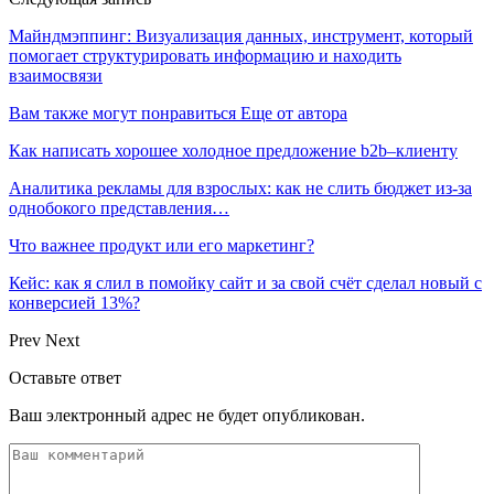
Майндмэппинг: Визуализация данных, инструмент, который
помогает структурировать информацию и находить
взаимосвязи
Вам также могут понравиться
Еще от автора
Как написать хорошее холодное предложение b2b–клиенту
Аналитика рекламы для взрослых: как не слить бюджет из-за
однобокого представления…
Что важнее продукт или его маркетинг?
Кейс: как я слил в помойку сайт и за свой счёт сделал новый с
конверсией 13%?
Prev
Next
Оставьте ответ
Ваш электронный адрес не будет опубликован.