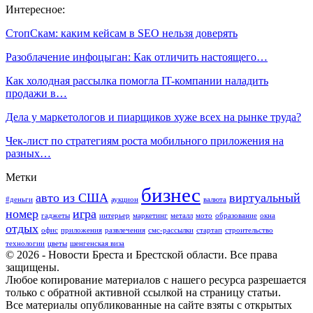
Интересное:
СтопСкам: каким кейсам в SEO нельзя доверять
Разоблачение инфоцыган: Как отличить настоящего…
Как холодная рассылка помогла IT-компании наладить
продажи в…
Дела у маркетологов и пиарщиков хуже всех на рынке труда?
Чек-лист по стратегиям роста мобильного приложения на
разных…
Метки
бизнес
авто из США
виртуальный
#деньги
аукцион
валюта
номер
игра
гаджеты
интерьер
маркетинг
металл
мото
образование
окна
отдых
офис
приложения
развлечения
смс-рассылки
стартап
строительство
технологии
цветы
шенгенская виза
© 2026 - Новости Бреста и Брестской области. Все права
защищены.
Любое копирование материалов с нашего ресурса разрешается
только с обратной активной ссылкой на страницу статьи.
Все материалы опубликованные на сайте взяты с открытых