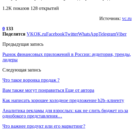
1.2K показов 128 открытий
Источник:
vc.ru
0
133
Поделится
VK
OK.ru
Facebook
Twitter
WhatsApp
Telegram
Viber
Предыдущая запись
Рынок финансовых приложений в России: аудитория, тренды,
лидеры
Следующая запись
Что такое воронка продаж ?
Вам также могут понравиться
Еще от автора
Как написать хорошее холодное предложение b2b–клиенту
Аналитика рекламы для взрослых: как не слить бюджет из-за
однобокого представления…
Что важнее продукт или его маркетинг?