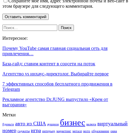
Сохраните мое имя, адрес электронной почты и веб-сайт в
этом браузере для следующего комментария.
Интересное:
Почему YouTube самая главная социальная сеть для
привлечения…
База-гайд: ставим контент в соцсети на поток
Агентство vs инхаус-директолог. Выбирайте первое
7 эффективных способов бесплатного продвижения в
Telegram
Рекламное агентство Dr.JUNG выпустило «Крем от
выгорания»
Метки
бизнес
авто из США
виртуальный
#деньги
аукцион
валюта
номер
игра
гаджеты
интерьер
маркетинг
металл
мото
образование
окна