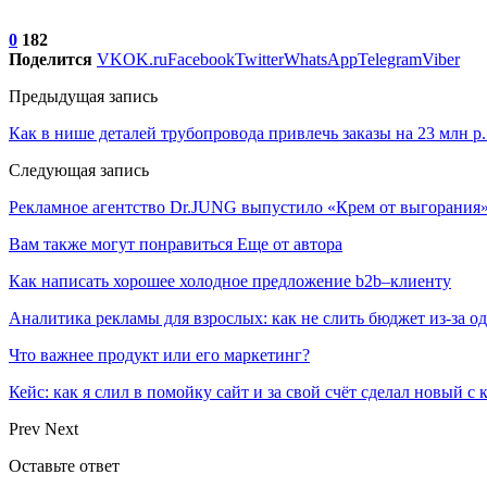
0
182
Поделится
VK
OK.ru
Facebook
Twitter
WhatsApp
Telegram
Viber
Предыдущая запись
Как в нише деталей трубопровода привлечь заказы на 23 млн
Следующая запись
Рекламное агентство Dr.JUNG выпустило «Крем от выгорания
Вам также могут понравиться
Еще от автора
Как написать хорошее холодное предложение b2b–клиенту
Аналитика рекламы для взрослых: как не слить бюджет из-за 
Что важнее продукт или его маркетинг?
Кейс: как я слил в помойку сайт и за свой счёт сделал новый с
Prev
Next
Оставьте ответ