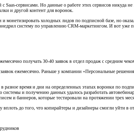
с Saas-сервисами. Но данные о работе этих сервисов никуда не
ылки и другой контент для воронок.
 и монетизировать холодных лидов по подписной базе, но оказа
 и внедрил систему по управлению CRM-маркетингом. И вот уже п
жемесячно получать 30-40 заявок в отдел продаж с средним чеко
0 заявок ежемесячно. Раньше у компании «Персональные решения
в разное время и дни на определенных этапах воронки по подпис
ю системы и получению данных удалось разработать автовебинар
исем и баннеров, которые тестировали на протяжении трех меся
 вплоть до того, что копирайтеры и дизайнеры смогли уйти в о