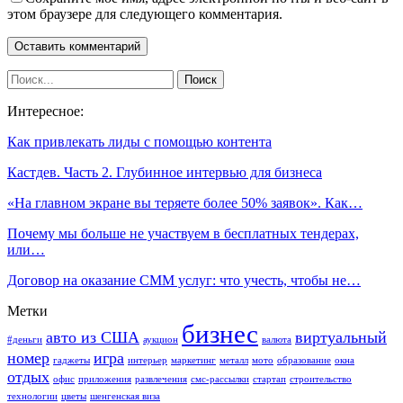
этом браузере для следующего комментария.
Интересное:
Как привлекать лиды с помощью контента
Кастдев. Часть 2. Глубинное интервью для бизнеса
«На главном экране вы теряете более 50% заявок». Как…
Почему мы больше не участвуем в бесплатных тендерах,
или…
Договор на оказание СММ услуг: что учесть, чтобы не…
Метки
бизнес
авто из США
виртуальный
#деньги
аукцион
валюта
номер
игра
гаджеты
интерьер
маркетинг
металл
мото
образование
окна
отдых
офис
приложения
развлечения
смс-рассылки
стартап
строительство
технологии
цветы
шенгенская виза