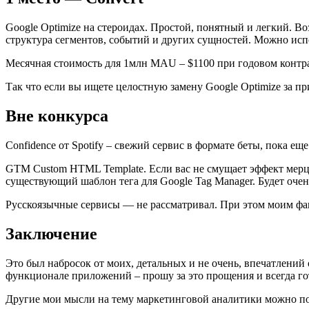
Google Optimize на стероидах. Простой, понятный и легкий. В
структура сегментов, событий и других сущностей. Можно испо
Месячная стоимость для 1млн MAU – $1100 при годовом контра
Так что если вы ищете целостную замену Google Optimize за пр
Вне конкурса
Confidence от Spotify – свежий сервис в формате беты, пока ещ
GTM Custom HTML Template. Если вас не смущает эффект мерца
существующий шаблон тега для Google Tag Manager. Будет очен
Русскоязычные сервисы — не рассматривал. При этом моим фав
Заключение
Это был набросок от моих, детальных и не очень, впечатлени
функционале приложений – прошу за это прощения и всегда го
Другие мои мысли на тему маркетинговой аналитики можно по