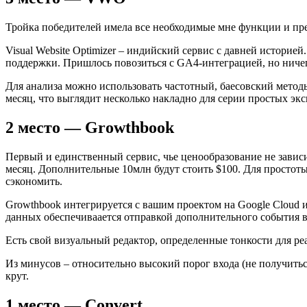
Тройка победителей имела все необходимые мне функции и пре
Visual Website Optimizer – индийский сервис c давней истори
поддержки. Пришлось повозиться с GA4-интеграцией, но ничег
Для анализа можно использовать частотный, баесовский методы
месяц, что выглядит несколько накладно для серии простых эк
2 место — Growthbook
Первый и единственный сервис, чье ценообразование не завис
месяц. Дополнительные 10млн будут стоить $100. Для простоты
сэкономить.
Growthbook интегрируется с вашим проектом на Google Cloud и
данных обеспечиваается отправкой дополнительного события 
Есть свой визуальный редактор, определенные тонкости для р
Из минусов – относительно высокий порог входа (не получить
крут.
1 место — Convert