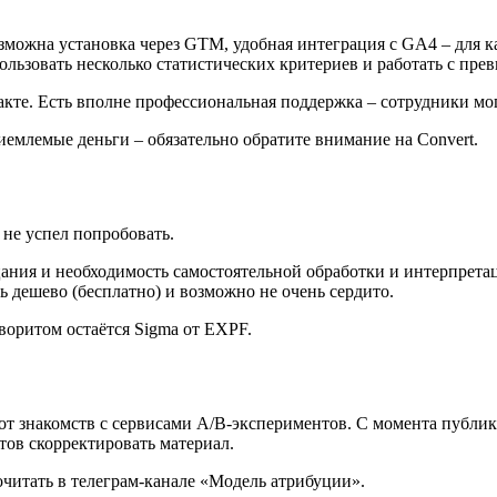
озможна установка через GTM, удобная интеграция с GA4 – для 
льзовать несколько статистических критериев и работать с прев
кте. Есть вполне профессиональная поддержка – сотрудники мог
иемлемые деньги – обязательно обратите внимание на Convert.
е не успел попробовать.
ния и необходимость самостоятельной обработки и интерпретац
ь дешево (бесплатно) и возможно не очень сердито.
оритом остаётся Sigma от EXPF.
й от знакомств с сервисами A/B-экспериментов. С момента публи
тов скорректировать материал.
читать в телеграм-канале «Модель атрибуции».