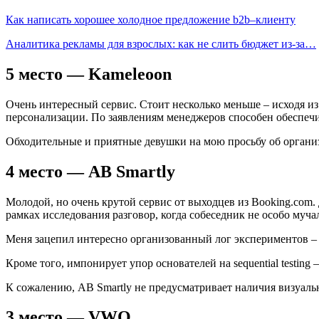
Как написать хорошее холодное предложение b2b–клиенту
Аналитика рекламы для взрослых: как не слить бюджет из-за…
5 место — Kameleoon
Очень интересный сервис. Стоит несколько меньше – исходя из
персонализации. По заявлениям менеджеров способен обеспеч
Обходительные и приятные девушки на мою просьбу об организа
4 место — AB Smartly
Молодой, но очень крутой сервис от выходцев из Booking.com. 
рамках исследования разговор, когда собеседник не особо муча
Меня зацепил интересно организованный лог экспериментов – с
Кроме того, импонирует упор основателей на sequential testin
К сожалению, AB Smartly не предусматривает наличия визуальн
3 место — VWO