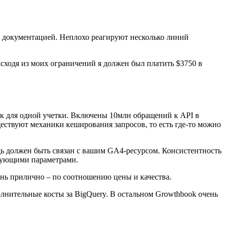
ой документацией. Неплохо реагируют несколько линий
сходя из моих ограничений я должен был платить $3750 в
0к для одной учетки. Включены 10млн обращений к API в
ществуют механики кеширования запросов, то есть где-то можно
едь должен быть связан с вашим GA4-ресурсом. Консистентность
твующими параметрами.
ень прилично – по соотношению цены и качества.
лнительные косты за BigQuery. В остальном Growthbook очень