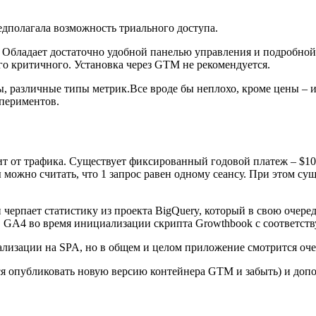
дполагала возможность триального доступа.
ей. Обладает достаточно удобной панелью управления и подробн
о критичного. Установка через GTM не рекомендуется.
, различные типы метрик.Все вроде бы неплохо, кроме цены – и
спериментов.
ит от трафика. Существует фиксированный годовой платеж – $1
 можно считать, что 1 запрос равен одному сеансу. При этом су
 черпает статистику из проекта BigQuery, который в свою очер
в GA4 во время инициализации скрипта Growthbook с соответс
еализации на SPA, но в общем и целом приложение смотрится оч
ся опубликовать новую версию контейнера GTM и забыть) и допо