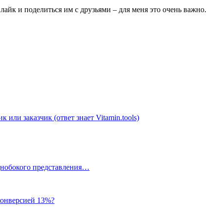
лайк и поделиться им с друзьями – для меня это очень важно.
к или заказчик (ответ знает Vitamin.tools)
однобокого представления…
 конверсией 13%?