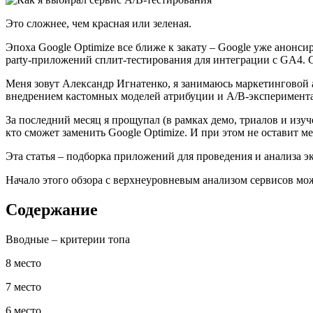
Это сложнее, чем красная или зеленая.
Эпоха Google Optimize все ближе к закату – Google уже анонси
party-приложений сплит-тестирования для интеграции c GA4. С
Меня зовут Александр Игнатенко, я занимаюсь маркетинговой 
внедрением кастомных моделей атрибуции и A/B-экспериментам
За последний месяц я прощупал (в рамках демо, триалов и изу
кто сможет заменить Google Optimize. И при этом не оставит ме
Эта статья – подборка приложений для проведения и анализа эк
Начало этого обзора c верхнеуровневым анализом сервисов мож
Содержание
Вводные – критерии топа
8 место
7 место
6 место