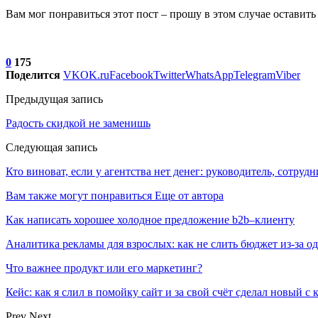
Вам мог понравиться этот пост – прошу в этом случае оставить 
0
175
Поделится
VK
OK.ru
Facebook
Twitter
WhatsApp
Telegram
Viber
Предыдущая запись
Радость скидкой не заменишь
Следующая запись
Кто виноват, если у агентства нет денег: руководитель, сотрудни
Вам также могут понравиться
Еще от автора
Как написать хорошее холодное предложение b2b–клиенту
Аналитика рекламы для взрослых: как не слить бюджет из-за 
Что важнее продукт или его маркетинг?
Кейс: как я слил в помойку сайт и за свой счёт сделал новый с
Prev
Next