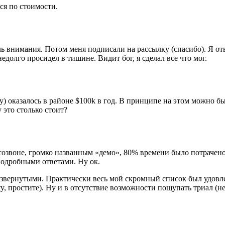
ся по стоимости.
оль внимания. Потом меня подписали на рассылку (спасибо). Я от
недолго просидел в тишине. Видит бог, я сделал все что мог.
) оказалось в районе $100k в год. В принципе на этом можно бы
 это столько стоит?
созвоне, громко названным «демо», 80% времени было потрачено
подробными ответами. Ну ок.
азвернутыми. Практически весь мой скромный список был удовле
ty, простите). Ну и в отсутствие возможности пощупать триал (не