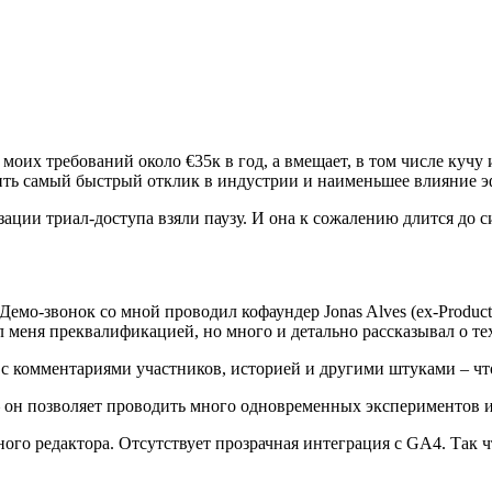
 моих требований около €35к в год, а вмещает, в том числе куч
ить самый быстрый отклик в индустрии и наименьшее влияние э
ции триал-доступа взяли паузу. И она к сожалению длится до си
Демо-звонок со мной проводил кофаундер Jonas Alves (ex-Produc
л меня преквалификацией, но много и детально рассказывал о те
 комментариями участников, историей и другими штуками – что-
g – он позволяет проводить много одновременных экспериментов 
ого редактора. Отсутствует прозрачная интеграция с GA4. Так 