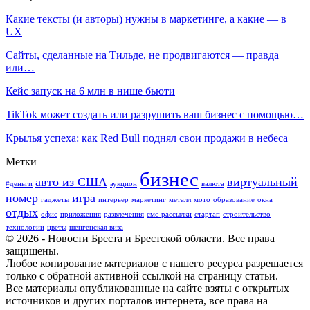
Какие тексты (и авторы) нужны в маркетинге, а какие — в
UX
Сайты, сделанные на Тильде, не продвигаются — правда
или…
Кейс запуск на 6 млн в нише бьюти
TikTok может создать или разрушить ваш бизнес с помощью…
Крылья успеха: как Red Bull поднял свои продажи в небеса
Метки
бизнес
авто из США
виртуальный
#деньги
аукцион
валюта
номер
игра
гаджеты
интерьер
маркетинг
металл
мото
образование
окна
отдых
офис
приложения
развлечения
смс-рассылки
стартап
строительство
технологии
цветы
шенгенская виза
© 2026 - Новости Бреста и Брестской области. Все права
защищены.
Любое копирование материалов с нашего ресурса разрешается
только с обратной активной ссылкой на страницу статьи.
Все материалы опубликованные на сайте взяты с открытых
источников и других порталов интернета, все права на