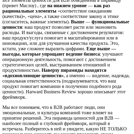
Все элементы ценности для B2B объединены в пирамиду
(привет Маслоу) , где
на нижнем уровне
—
как раз
рациональные элементы
«соответствие ожиданиям
(качества)», «цена», а также соответствие закону и этике
(согласитесь, важные элементы).
Выше
—
функциональные
ценности
: ваш продукт позволяет расти или экономить
расходы. И выгоды, связанные с достижением результатов:
ваш продукт/услуга помогает в масштабировании или в
инновациях, или для улучшения качества продукта. Это,
кстати, уже сложнее выразить цифрами.
Еще выше —
выгоды, которые упрощают ведение бизнеса
: улучшают
операционную деятельность, помогают с достижением
стратегических целей, выстраиванием отношений и
продуктивностью.
Наверху пирамиды находятся
«вдохновляющие ценности»
, а именно — видение, надежда,
социальная ответственность (подразумевается, что ваш
продукт помогает компании в получении подобного рода
ценности). Harward Business Review хорошо описывает этот
фреймворк.
Мы все понимаем, что в B2B работают люди, они
эмоциональные, и культура компаний тоже влияет на
принятие решений. Эта пирамида ценностей для B2B —
наиболее полный и глубокий фреймворк, который я
встречала. Разберитесь в ней и увидите, какую НЕ ТОЛЬКО