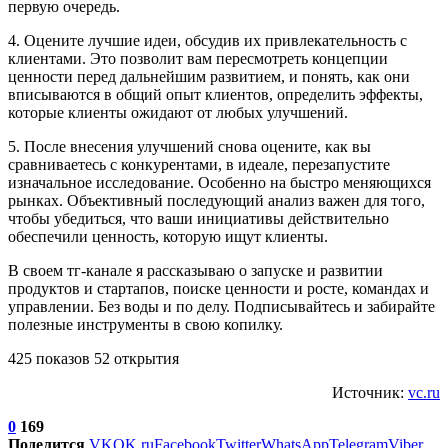
первую очередь.
4. Оцените лучшие идеи, обсудив их привлекательность с
клиентами. Это позволит вам пересмотреть концепции
ценности перед дальнейшим развитием, и понять, как они
вписываются в общий опыт клиентов, определить эффекты,
которые клиенты ожидают от любых улучшений.
5. После внесения улучшений снова оцените, как вы
сравниваетесь с конкурентами, в идеале, перезапустите
изначальное исследование. Особенно на быстро меняющихся
рынках. Объективный последующий анализ важен для того,
чтобы убедиться, что ваши инициативы действительно
обеспечили ценность, которую ищут клиенты.
В своем тг-канале я рассказываю о запуске и развитии
продуктов и стартапов, поиске ценности и росте, командах и
управлении. Без воды и по делу. Подписывайтесь и забирайте
полезные инструменты в свою копилку.
425 показов 52 открытия
Источник:
vc.ru
0
169
Поделится
VK
OK.ru
Facebook
Twitter
WhatsApp
Telegram
Viber