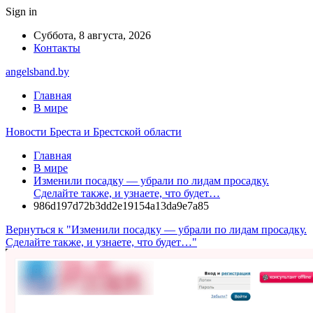
Sign in
Суббота, 8 августа, 2026
Контакты
angelsband.by
Главная
В мире
Новости Бреста и Брестской области
Главная
В мире
Изменили посадку — убрали по лидам просадку.
Сделайте также, и узнаете, что будет…
986d197d72b3dd2e19154a13da9e7a85
Вернуться к "Изменили посадку — убрали по лидам просадку.
Сделайте также, и узнаете, что будет…"