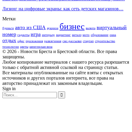
Лизинг на цифровые экраны: как сеть детских магазинов…
Метки
бизнес
авто из США
виртуальный
#деньги
аукцион
валюта
номер
игра
гаджеты
интерьер
маркетинг
металл
мото
образование
окна
отдых
офис
приложения
развлечения
смс-рассылки
стартап
строительство
технологии
цветы
шенгенская виза
© 2026 - Новости Бреста и Брестской области. Все права
защищены.
Любое копирование материалов с нашего ресурса разрешается
только с обратной активной ссылкой на страницу статьи.
Все материалы опубликованные на сайте взяты с открытых
источников и других порталов интернета, все права на
авторство принадлежат их законным владельцам.
Sign in