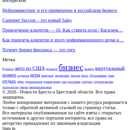
Интересное:
Нейромаркетинг и его применение в российском бизнесе
Customer Success – это новый Sales
Привлечение клиентов — 10. Как ставить цели | Василюк…
Как привлечь клиентов в эпоху информационного шума и…
Почему биржи фриланса — это грех
Метки
бизнес
авто из США
виртуальный
#деньги
аукцион
валюта
номер
игра
гаджеты
интерьер
маркетинг
металл
мото
образование
окна
отдых
офис
приложения
развлечения
смс-рассылки
стартап
строительство
технологии
цветы
шенгенская виза
© 2026 - Новости Бреста и Брестской области. Все права
защищены.
Любое копирование материалов с нашего ресурса разрешается
только с обратной активной ссылкой на страницу статьи.
Все материалы опубликованные на сайте взяты с открытых
источников и других порталов интернета, все права на
авторство принадлежат их законным владельцам.
Sign in