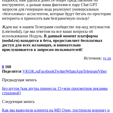
Надеюсь, нам удалось донести общее представление об
инструменте, а дальше ваша фантазия и пару Chat GPT
запросов для генерации кода реализуют универсальных
«безголовых» ассистентов, которые будут бегать по просторам
интернета и приносить вам безграничную пользу!
Ждем вас в нашем Телеграмм сообществе лоу-код энтузиастов
(t.me/nodul), где мы ответим на все ваши вопросы об
использовании Нодуль.
В данный момент платформа
(nodul.ru) находится в бета, предоставляет бесплатных
доступ для всех желающих, и внимательно
прислушивается к запросам пользователей!
Источник:
vc.ru
0
160
Поделится
VK
OK.ru
Facebook
Twitter
WhatsApp
Telegram
Viber
Предыдущая запись
Без шуток [как шутка принесла 15+млн просмотров рекламы
страховой]
Следующая запись
Как мы выводили клиента на МП Озон, построили воронку и