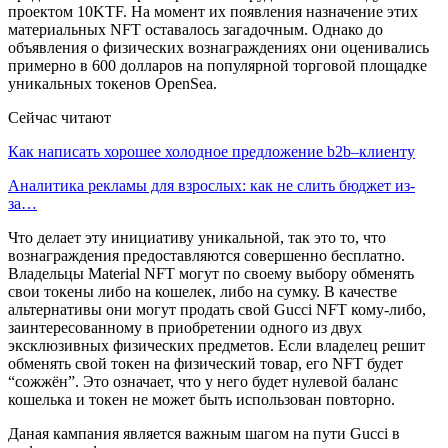
проектом 10KTF. На момент их появления назначение этих
материальных NFT оставалось загадочным. Однако до
объявления о физических вознаграждениях они оценивались
примерно в 600 долларов на популярной торговой площадке
уникальных токенов OpenSea.
Сейчас читают
Как написать хорошее холодное предложение b2b–клиенту
Аналитика рекламы для взрослых: как не слить бюджет из-
за…
Что делает эту инициативу уникальной, так это то, что
вознаграждения предоставляются совершенно бесплатно.
Владельцы Material NFT могут по своему выбору обменять
свои токены либо на кошелек, либо на сумку. В качестве
альтернативы они могут продать свой Gucci NFT кому-либо,
заинтересованному в приобретении одного из двух
эксклюзивных физических предметов. Если владелец решит
обменять свой токен на физический товар, его NFT будет
“сожжён”. Это означает, что у него будет нулевой баланс
кошелька и токен не может быть использован повторно.
Даная кампания является важным шагом на пути Gucci в