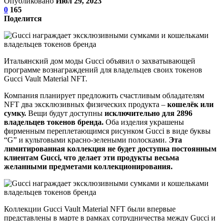
Опубликовано
Июл 29, 2023
0
165
Поделится
Итальянский дом моды Gucci объявил о захватывающей
программе вознаграждений для владельцев своих токенов
Gucci Vault Material NFT.
Компания планирует предложить счастливым обладателям
NFT два эксклюзивных физических продукта –
кошелёк или
сумку.
Вещи будут доступны
исключительно
для 2896
владельцев токенов бренда.
Оба изделия украшены
фирменным переплетающимся рисунком Gucci в виде буквы
“G” и культовыми красно-зелеными полосками.
Эта
лимитированная коллекция не будет доступна постоянным
клиентам Gucci, что делает эти продукты весьма
желанными предметами коллекционирования.
Коллекции Gucci Vault Material NFT были впервые
представлены в марте в рамках сотрудничества между Gucci и