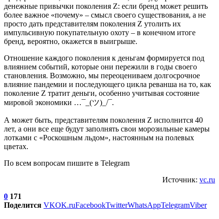
денежные привычки поколения Z: если бренд может решить
более важное «почему» – смысл своего существования, а не
просто дать представителям поколения Z утолить их
импульсивную покупательную охоту – в конечном итоге
бренд, вероятно, окажется в выигрыше.
Отношение каждого поколения к деньгам формируется под
влиянием событий, которые они пережили в годы своего
становления. Возможно, мы переоцениваем долгосрочное
влияние пандемии и последующего цикла реванша на то, как
поколение Z тратит деньги, особенно учитывая состояние
мировой экономики …¯_(ツ)_/¯.
А может быть, представителям поколения Z исполнится 40
лет, а они все еще будут заполнять свои морозильные камеры
лотками с «Роскошным льдом», настоянным на полевых
цветах.
По всем вопросам пишите в Telegram
Источник:
vc.ru
0
171
Поделится
VK
OK.ru
Facebook
Twitter
WhatsApp
Telegram
Viber