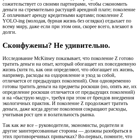
сожительствует со своими партнерами, чтобы сэкономить
деньги на стремительно растущей арендной плате; поколение
Z оплачивает аренду кредитными картами; поколение Z
YOLO-ing (молодая, бурная жизнь без оглядки) отдыхает по
всему миру, даже если при этом они, скорее всего, влезают в
долги.
Сконфужены? Не удивительно.
Исследование McKinsey показывает, что поколение Z готово
тратить деньги на опыт, который обогащает их повседневную
жизнь (хотя то, как они определяют, что обогащает их жизнь,
например, расходы на оздоровление и уход за собой,
отличается от предыдущих поколений). Они одновременно
готовы тратить деньги на предметы роскоши (но, опять же, их
определение роскоши отличается от предыдущих поколений)
и на «быструю моду», требуя при этом от брендов внедрения
экологичных практик. И поколение Z продолжает тратить
деньги, даже когда другие поколения сокращают расходы,
учитывая рост цен и волатильность рынка.
Так как же все – руководители, экономисты, родители и
другие заинтересованные стороны — должны разобраться в
этих противоречивых привычках? Во-первых, помните, что