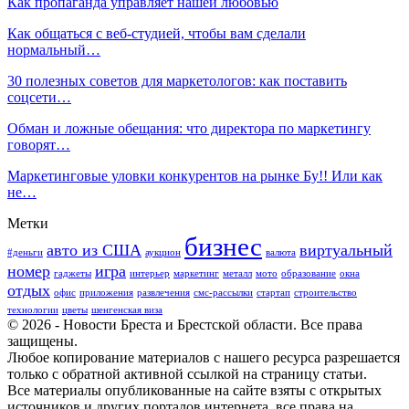
Как пропаганда управляет нашей любовью
Как общаться с веб-студией, чтобы вам сделали
нормальный…
30 полезных советов для маркетологов: как поставить
соцсети…
Обман и ложные обещания: что директора по маркетингу
говорят…
Маркетинговые уловки конкурентов на рынке Бу!! Или как
не…
Метки
бизнес
авто из США
виртуальный
#деньги
аукцион
валюта
номер
игра
гаджеты
интерьер
маркетинг
металл
мото
образование
окна
отдых
офис
приложения
развлечения
смс-рассылки
стартап
строительство
технологии
цветы
шенгенская виза
© 2026 - Новости Бреста и Брестской области. Все права
защищены.
Любое копирование материалов с нашего ресурса разрешается
только с обратной активной ссылкой на страницу статьи.
Все материалы опубликованные на сайте взяты с открытых
источников и других порталов интернета, все права на