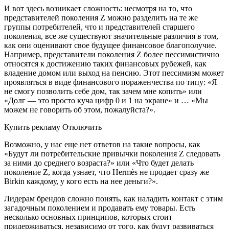
И вот здесь возникает сложность: несмотря на то, что
представителей поколения Z можно разделить на те же
группы потребителей, что и представителей старшего
поколения, все же существуют значительные различия в том,
как они оценивают свое будущее финансовое благополучие.
Например, представители поколения Z более пессимистично
относятся к достижению таких финансовых рубежей, как
владение домом или выход на пенсию. Этот пессимизм может
проявляться в виде финансового пораженчества по типу: «Я
не смогу позволить себе дом, так зачем мне копить» или
«Долг — это просто куча цифр 0 и 1 на экране» и … «Мы
можем не говорить об этом, пожалуйста?».
Купить рекламу Отключить
Возможно, у нас еще нет ответов на такие вопросы, как
«Будут ли потребительские привычки поколения Z следовать
за ними до среднего возраста?» или «Что будет делать
поколение Z, когда узнает, что Hermès не продает сразу же
Birkin каждому, у кого есть на нее деньги?».
Лидерам брендов сложно понять, как наладить контакт с этим
загадочным поколением и продавать ему товары. Есть
несколько основных принципов, которых стоит
придерживаться, независимо от того, как будут развиваться