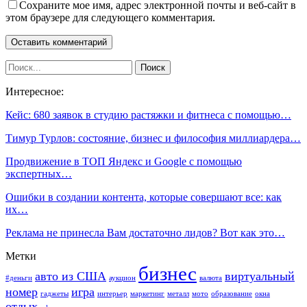
Сохраните мое имя, адрес электронной почты и веб-сайт в
этом браузере для следующего комментария.
Интересное:
Кейс: 680 заявок в студию растяжки и фитнеса с помощью…
Тимур Турлов: состояние, бизнес и философия миллиардера…
Продвижение в ТОП Яндекс и Google с помощью
экспертных…
Ошибки в создании контента, которые совершают все: как
их…
Реклама не принесла Вам достаточно лидов? Вот как это…
Метки
бизнес
авто из США
виртуальный
#деньги
аукцион
валюта
номер
игра
гаджеты
интерьер
маркетинг
металл
мото
образование
окна
отдых