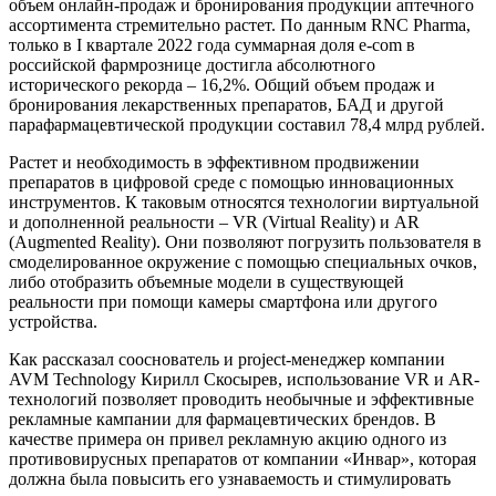
объем онлайн-продаж и бронирования продукции аптечного
ассортимента стремительно растет. По данным RNC Pharma,
только в I квартале 2022 года суммарная доля e-com в
российской фармрознице достигла абсолютного
исторического рекорда – 16,2%. Общий объем продаж и
бронирования лекарственных препаратов, БАД и другой
парафармацевтической продукции составил 78,4 млрд рублей.
Растет и необходимость в эффективном продвижении
препаратов в цифровой среде с помощью инновационных
инструментов. К таковым относятся технологии виртуальной
и дополненной реальности – VR (Virtual Reality) и AR
(Augmented Reality). Они позволяют погрузить пользователя в
смоделированное окружение с помощью специальных очков,
либо отобразить объемные модели в существующей
реальности при помощи камеры смартфона или другого
устройства.
Как рассказал сооснователь и project-менеджер компании
AVM Technology Кирилл Скосырев, использование VR и AR-
технологий позволяет проводить необычные и эффективные
рекламные кампании для фармацевтических брендов. В
качестве примера он привел рекламную акцию одного из
противовирусных препаратов от компании «Инвар», которая
должна была повысить его узнаваемость и стимулировать