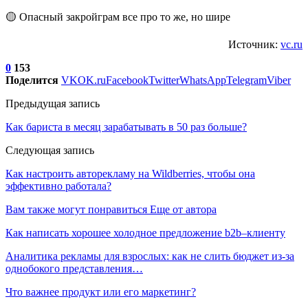
🟡 Опасный закройграм все про то же, но шире
Источник:
vc.ru
0
153
Поделится
VK
OK.ru
Facebook
Twitter
WhatsApp
Telegram
Viber
Предыдущая запись
Как бариста в месяц зарабатывать в 50 раз больше?
Следующая запись
Как настроить авторекламу на Wildberries, чтобы она
эффективно работала?
Вам также могут понравиться
Еще от автора
Как написать хорошее холодное предложение b2b–клиенту
Аналитика рекламы для взрослых: как не слить бюджет из-за
однобокого представления…
Что важнее продукт или его маркетинг?