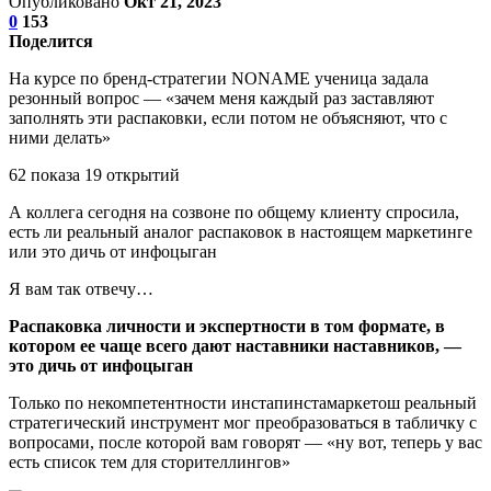
Опубликовано
Окт 21, 2023
0
153
Поделится
На курсе по бренд-стратегии NONAME ученица задала
резонный вопрос — «зачем меня каждый раз заставляют
заполнять эти распаковки, если потом не объясняют, что с
ними делать»
62 показа 19 открытий
А коллега сегодня на созвоне по общему клиенту спросила,
есть ли реальный аналог распаковок в настоящем маркетинге
или это дичь от инфоцыган
Я вам так отвечу…
Распаковка личности и экспертности в том формате, в
котором ее чаще всего дают наставники наставников, —
это дичь от инфоцыган
Только по некомпетентности инстапинстамаркетош реальный
стратегический инструмент мог преобразоваться в табличку с
вопросами, после которой вам говорят — «ну вот, теперь у вас
есть список тем для сторителлингов»