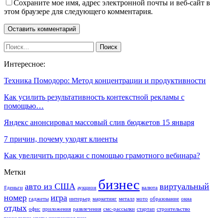
Сохраните мое имя, адрес электронной почты и веб-сайт в
этом браузере для следующего комментария.
Интересное:
Техника Помодоро: Метод концентрации и продуктивности
Как усилить результативность контекстной рекламы с
помощью…
Яндекс анонсировал массовый слив бюджетов 15 января
7 причин, почему уходят клиенты
Как увеличить продажи с помощью грамотного вебинара?
Метки
бизнес
авто из США
виртуальный
#деньги
аукцион
валюта
номер
игра
гаджеты
интерьер
маркетинг
металл
мото
образование
окна
отдых
офис
приложения
развлечения
смс-рассылки
стартап
строительство