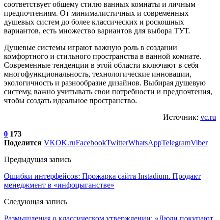
соответствует общему стилю ванных комнаты и личным
предпочтениям. От минималистичных и современных
душевых систем до более классических и роскошных
вариантов, есть множество вариантов для выбора ТУТ.
Душевые системы играют важную роль в создании
комфортного и стильного пространства в ванной комнате.
Современные тенденции в этой области включают в себя
многофункциональность, технологические инновации,
экологичность и разнообразие дизайнов. Выбирая душевую
систему, важно учитывать свои потребности и предпочтения,
чтобы создать идеальное пространство.
Источник:
vc.ru
0
173
Поделится
VK
OK.ru
Facebook
Twitter
WhatsApp
Telegram
Viber
Предыдущая запись
Ошибки интерфейсов: Прожарка сайта Instadium. Продакт
менеджмент в «инфоцыганстве»
Следующая запись
Размышления о классическом утверждении: «Люди покупают