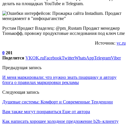
делать на площадках YouTube и Telegram.
Рустам Продакт Владелец: @pm_Rustam Продакт менеджер
Тинькофф, провожу продуктовые исследования под ключ t.me
Источник:
vc.ru
0
201
Поделится
VK
OK.ru
Facebook
Twitter
WhatsApp
Telegram
Viber
Предыдущая запись
И меня маркировали: что нужно знать пиарщику и автору
блога о правилах маркировки рекламы
Следующая запись
Душевые системы: Комфорт и Современные Тенденции
Вам также могут понравиться
Еще от автора
Как написать хорошее холодное предложение b2b–клиенту