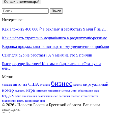
Интересное:
Как вложить 460 000 ₽ в рекламу и заработать 9 млн ₽ за 2…
Как выбрать стратегию медиабаинга в programmatic-рекламе
Воронка продаж: ключ к пятикратному увеличению прибыли
Сайт для b2b не работает? А у меня на это 5 причин
Быстрее, еще быстрее! Как мы собирались на «Стачку» и
еле…
Метки
бизнес
авто из США
виртуальный
#деньги
аукцион
валюта
номер
игра
гаджеты
интерьер
маркетинг
металл
мото
образование
окна
отдых
офис
приложения
развлечения
смс-рассылки
стартап
строительство
технологии
цветы
шенгенская виза
© 2026 - Новости Бреста и Брестской области. Все права
защищены.