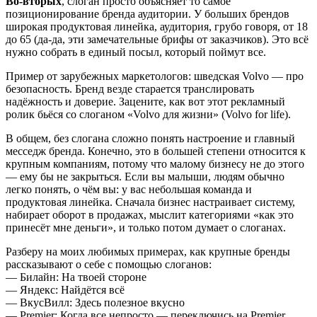
Во-вторых
, слоган просто объясняет то самое
позиционирование бренда аудитории. У больших брендов
широкая продуктовая линейка, аудитория, грубо говоря, от 18
до 65 (да-да, эти замечательные брифы от заказчиков). Это всё
нужно собрать в единый посыл, который поймут все.
Пример от зарубежных маркетологов: шведская Volvo — про
безопасность. Бренд везде старается транслировать
надёжность и доверие. Зацените, как вот этот рекламный
ролик бьёся со слоганом «Volvo для жизни» (Volvo for life).
В общем, без слогана сложно понять настроение и главный
месседж бренда. Конечно, это в большей степени относится к
крупным компаниям, потому что малому бизнесу не до этого
— ему бы не закрыться. Если вы малыши, людям обычно
легко понять, о чём вы: у вас небольшая команда и
продуктовая линейка. Сначала бизнес настраивает систему,
набирает оборот в продажах, мыслит категориями «как это
принесёт мне деньги», и только потом думает о слоганах.
Разберу на моих любимых примерах, как крупные бренды
рассказывают о себе с помощью слоганов:
— Билайн: На твоей стороне
— Яндекс: Найдётся всё
— ВкусВилл: Здесь полезное вкусно
— Premier: Когда все непросто — переключись на Premier