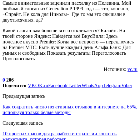
Самые внимательные заценили пасхалку из Пелевина. Мой
любимый слоган из Generation P 1999 года — это, конечно,
«Спрайт. Не-кола для Николы». Где-то мы это слышали в
двухтысячных, да?
Какой слоган вам больше всего откликается? Билайн: На
твоей стороне Яндекс: Найдётся всё ВкусВилл: Здесь
полезное вкусно Premier: Когда все непросто — переключись
на Premier МТС: Быть лучше каждый день Альфа-Банк: Для
умных и свободных Показать результаты Переголосовать
Проголосовать
Источник:
vc.ru
0
206
Поделится
VK
OK.ru
Facebook
Twitter
WhatsApp
Telegram
Viber
Предыдущая запись
Как сократить число негативных отзывов в интернете на 65%,
используя только белые методы
Следующая запись
10 простых шагов для разработки стратегии контент-
маркетинга, которая работает