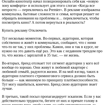
Онлайн-кинотеатр начал позиционировать себя как «новую
зону комфорта» и использует для этого слоган «Когда все
непросто — переключись на Premier». В рекламе изображена
коммуналка, бытовые сложности и семья, которая решает не
обращать внимания на проблемы и… переключиться, чтобы
посмотреть кино? А потом вернуться в реальность?
Купить рекламу Отключить
Тут несколько моментов. Во-первых, аудитории, которая
собственно и живёт в коммуналках, сообщают, что с ними
что-то не так, у них проблемы. Камон, они и так в курсе, не
нужно на это давить ещё раз. Это как с недавним трендом про
то, что жизнь с зарплатой в 35 тыс. — не жизнь.
Во-вторых, бренд отсекает тот сегмент аудитории у кого всё
вообще-то хорошо. Они живут в любимой квартире с
любимой семьёй, радуются жизни. И на мой взгляд, таких в
аудитории платного стримингового сервиса должно быть
больше — как минимум по принципу платёжеспособности.
Тут могу ошибаться, конечно. Бренд свою аудиторию знает
лучше.
В третьих, такой посыл пропагандирует эскапизм. Если у вас
действительно трудности, бегите от них и прячьте голову в
песок вместо того, чтобы взять на себя ответственность за