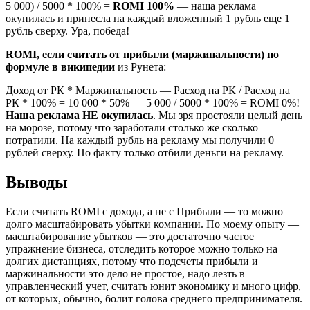
5 000) / 5000 * 100% =
ROMI 100%
— наша реклама
окупилась и принесла на каждый вложенный 1 рубль еще 1
рубль сверху. Ура, победа!
ROMI, если считать от прибыли (маржинальности) по
формуле в википедии
из Рунета:
Доход от РК * Маржинальность — Расход на РК / Расход на
РК * 100% = 10 000 * 50% — 5 000 / 5000 * 100% = ROMI 0%!
Наша реклама НЕ окупилась
. Мы зря простояли целый день
на морозе, потому что заработали столько же сколько
потратили. На каждый рубль на рекламу мы получили 0
рублей сверху. По факту только отбили деньги на рекламу.
Выводы
Если считать ROMI с дохода, а не с Прибыли — то можно
долго масштабировать убытки компании. По моему опыту —
масштабирование убытков — это достаточно частое
упражнение бизнеса, отследить которое можно только на
долгих дистанциях, потому что подсчеты прибыли и
маржинальности это дело не простое, надо лезть в
управленческий учет, считать юнит экономику и много цифр,
от которых, обычно, болит голова среднего предпринимателя.